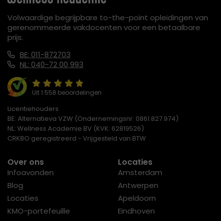
Volwaardige begrijpbare to-the-point opleidingen van
gerenommeerde vakdocenten voor een betaalbare
prijs.
BE: 011-872703
NL: 040-72 00 993
Uit 1.558 beoordelingen
Licentiehouders
BE: Alternatieva VZW (Ondernemingsnr: 0861.827.974)
NL: Wellness Academie BV (KVK: 62819526)
CRKBO geregistreerd - Vrijgesteld van BTW
Over ons
Locaties
Infoavonden
Amsterdam
Blog
Antwerpen
Locaties
Apeldoorn
KMO-portefeuille
Eindhoven