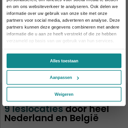
en om ons websiteverkeer te analyseren. Ook delen we
informatie over uw gebruik van onze site met onze
De hittegolf houdt aan... onze actie ook! 10%
partners voor social media, adverteren en analyse. Deze
korting verlengd t.e.m. 7 augustus 2026.
partners kunnen deze gegevens combineren met andere
Schoonheidsspecialist(e)
Sluiten
informatie die u aan ze heeft verstrekt of die ze hebben
Duur
18 - 26 dagen
verzameld op basis van uw gebruik van hun services.
Prijs
v.a. € 1.859
Meer informatie
Alles toestaan
Aanpassen
Weigeren
ALTIJD IN DE BUURT
9 leslocaties
door heel
Nederland en België