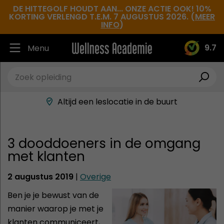
DE HITTEGOLF HOUDT AAN... ONZE ACTIE OOK! 10%
KORTING VERLENGD T.E.M. 7 AUGUSTUS 2026. (
MEER
INFO
)
9.7
Menu
Ruim 30.000 tevreden studenten
Beste docenten in de branche
Altijd een leslocatie in de buurt
Hoge tevredenheidsscore
3 dooddoeners in de omgang
met klanten
2 augustus 2019
|
Overige
Ben je je bewust van de
manier waarop je met je
klanten communiceert,