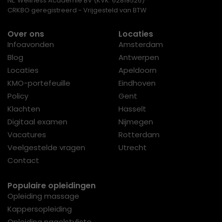
NL: Wellness Academie BV (KVK: 62819526)
CRKBO geregistreerd - Vrijgesteld van BTW
Over ons
Locaties
Infoavonden
Amsterdam
Blog
Antwerpen
Locaties
Apeldoorn
KMO-portefeuille
Eindhoven
Policy
Gent
Klachten
Hasselt
Digitaal examen
Nijmegen
Vacatures
Rotterdam
Veelgestelde vragen
Utrecht
Contact
Populaire opleidingen
Opleiding massage
Kappersopleiding
Opleiding nagelstyliste