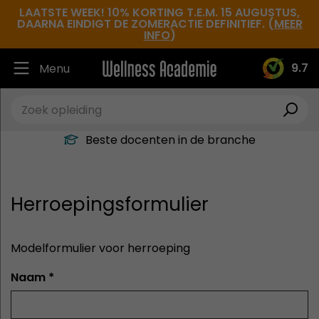
LAATSTE WEEK! 10% KORTING T.E.M. 15 AUGUSTUS,
DAARNA EINDIGT DE ZOMERACTIE DEFINITIEF. (
MEER
INFO
)
9.7
Menu
Ruim 30.000 tevreden studenten
Beste docenten in de branche
Altijd een leslocatie in de buurt
Hoge tevredenheidsscore
Herroepingsformulier
Modelformulier voor herroeping
Naam *