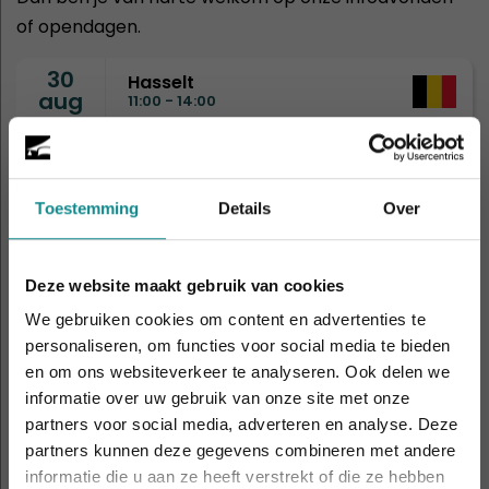
of opendagen.
30
Hasselt
aug
11:00 - 14:00
2
Rotterdam
sep
19:00 - 21:00
Toestemming
Details
Over
5
Amsterdam
Deze website maakt gebruik van cookies
sep
11:00 - 14:00
We gebruiken cookies om content en advertenties te
personaliseren, om functies voor social media te bieden
en om ons websiteverkeer te analyseren. Ook delen we
8
Drongen
sep
informatie over uw gebruik van onze site met onze
19:00 - 21:00
Laatste week! 10% korting t.e.m. 15 augustus,
partners voor social media, adverteren en analyse. Deze
daarna eindigt de zomeractie definitief.
partners kunnen deze gegevens combineren met andere
Sluiten
9
informatie die u aan ze heeft verstrekt of die ze hebben
Eindhoven