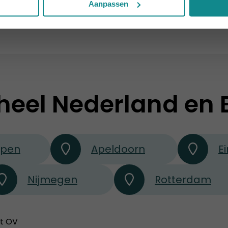
Meer informatie
Aanpassen
heel Nederland en 
rpen
Apeldoorn
E
Nijmegen
Rotterdam
et OV