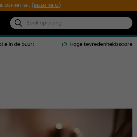
DEFINITIEF. (
MEER INFO
)
atie in de buurt
Hoge tevredenheidsscore