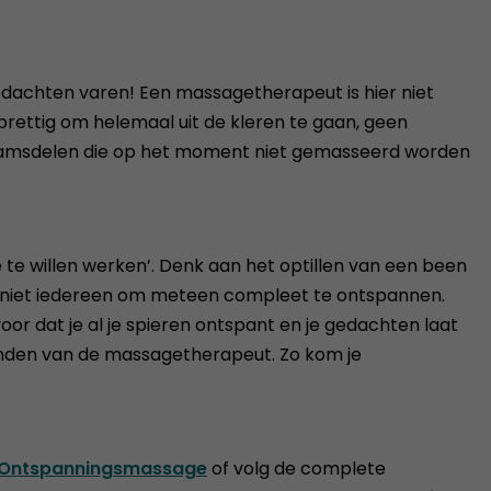
ze gedachten varen! Een massagetherapeut is hier niet
t prettig om helemaal uit de kleren te gaan, geen
ichaamsdelen die op het moment niet gemasseerd worden
e willen werken’. Denk aan het optillen van een been
kt niet iedereen om meteen compleet te ontspannen.
voor dat je al je spieren ontspant en je gedachten laat
 handen van de massagetherapeut. Zo kom je
 Ontspanningsmassage
of volg de complete