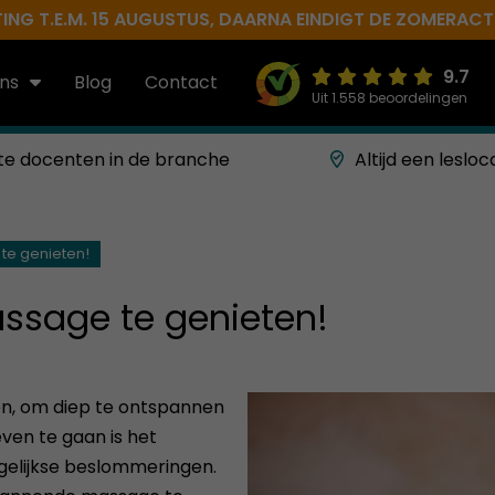
NG T.E.M. 15 AUGUSTUS, DAARNA EINDIGT DE ZOMERACTIE 
9.7
ns
Blog
Contact
Uit 1.558 beoordelingen
te docenten in de branche
Altijd een lesloc
te genieten!
ssage te genieten!
oen, om diep te ontspannen
ven te gaan is het
gelijkse beslommeringen.