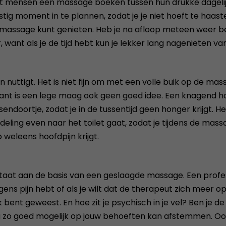
t mensen een massage boeken tussen hun drukke dagelij
ig moment in te plannen, zodat je je niet hoeft te haast
e massage kunt genieten. Heb je na afloop meteen weer b
want als je de tijd hebt kun je lekker lang nagenieten 
 nuttigt. Het is niet fijn om met een volle buik op de ma
nt is een lege maag ook geen goed idee. Een knagend h
ndoortje, zodat je in de tussentijd geen honger krijgt. 
deling even naar het toilet gaat, zodat je tijdens de mas
 weleens hoofdpijn krijgt.
at aan de basis van een geslaagde massage. Een profes
ens pijn hebt of als je wilt dat de therapeut zich meer op
k bent geweest. En hoe zit je psychisch in je vel? Ben je d
 goed mogelijk op jouw behoeften kan afstemmen. Ook als 