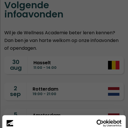
Volgende
infoavonden
Wil je de Wellness Academie beter leren kennen?
Dan ben je van harte welkom op onze infoavonden
of opendagen.
30
Hasselt
aug
11:00 - 14:00
2
Rotterdam
sep
19:00 - 21:00
5
Amsterdam
sep
11:00 - 14:00