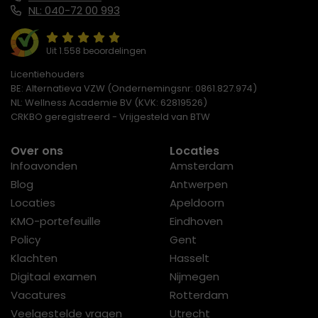
NL: 040-72 00 993
Uit 1.558 beoordelingen
Licentiehouders
BE: Alternatieva VZW (Ondernemingsnr: 0861.827.974)
NL: Wellness Academie BV (KVK: 62819526)
CRKBO geregistreerd - Vrijgesteld van BTW
Over ons
Locaties
Infoavonden
Amsterdam
Blog
Antwerpen
Locaties
Apeldoorn
KMO-portefeuille
Eindhoven
Policy
Gent
Klachten
Hasselt
Digitaal examen
Nijmegen
Vacatures
Rotterdam
Veelgestelde vragen
Utrecht