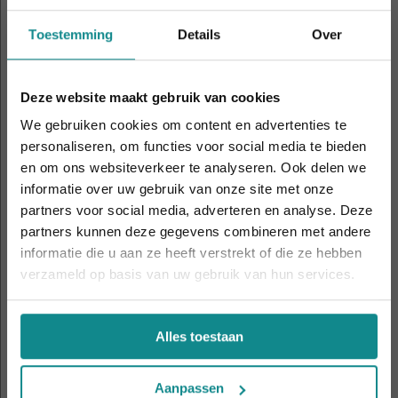
Toestemming
Details
Over
8
Drongen
sep
19:00 - 21:00
Deze website maakt gebruik van cookies
9
Eindhoven
We gebruiken cookies om content en advertenties te
sep
19:00 - 21:00
personaliseren, om functies voor social media te bieden
en om ons websiteverkeer te analyseren. Ook delen we
informatie over uw gebruik van onze site met onze
De hittegolf houdt aan... onze actie ook! 10%
15
Nijmegen
partners voor social media, adverteren en analyse. Deze
korting verlengd t.e.m. 7 augustus 2026.
sep
19:00 - 21:00
partners kunnen deze gegevens combineren met andere
Sluiten
informatie die u aan ze heeft verstrekt of die ze hebben
verzameld op basis van uw gebruik van hun services.
21
Utrecht
sep
19:00 - 21:00
Alles toestaan
23
Wilrijk
sep
19:00 - 21:00
Aanpassen