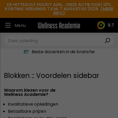
DE HITTEGOLF HOUDT AAN... ONZE ACTIE OOK! 10%
KORTING VERLENGD T.E.M. 7 AUGUSTUS 2026. (
MEER
INFO
)
9.7
Menu
Ruim 30.000 tevreden studenten
Beste docenten in de branche
Altijd een leslocatie in de buurt
Hoge tevredenheidsscore
Blokken :: Voordelen sidebar
Waarom kiezen voor de
Wellness Academie?
Kwalitatieve opleidingen
Betaalbare prijzen