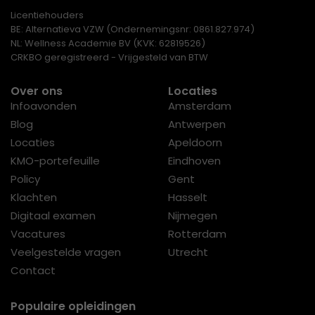
Licentiehouders
BE: Alternatieva VZW (Ondernemingsnr: 0861.827.974)
NL: Wellness Academie BV (KVK: 62819526)
CRKBO geregistreerd - Vrijgesteld van BTW
Over ons
Locaties
Infoavonden
Amsterdam
Blog
Antwerpen
Locaties
Apeldoorn
KMO-portefeuille
Eindhoven
Policy
Gent
Klachten
Hasselt
Digitaal examen
Nijmegen
Vacatures
Rotterdam
Veelgestelde vragen
Utrecht
Contact
Populaire opleidingen