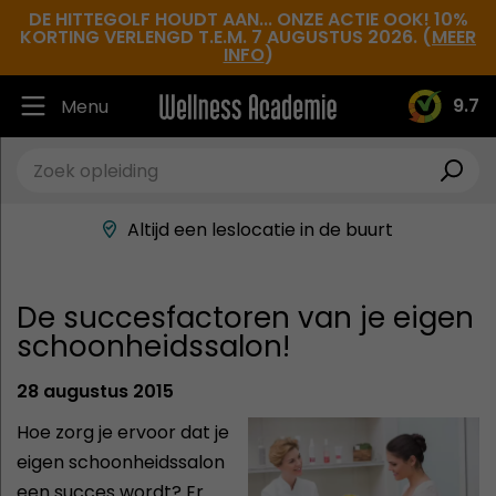
DE HITTEGOLF HOUDT AAN... ONZE ACTIE OOK! 10%
KORTING VERLENGD T.E.M. 7 AUGUSTUS 2026. (
MEER
INFO
)
9.7
Menu
Ruim 30.000 tevreden studenten
Beste docenten in de branche
Altijd een leslocatie in de buurt
Hoge tevredenheidsscore
De succesfactoren van je eigen
schoonheidssalon!
28 augustus 2015
Hoe zorg je ervoor dat je
eigen schoonheidssalon
een succes wordt? Er