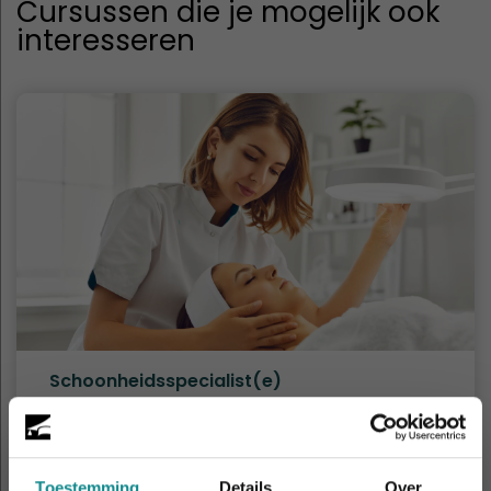
Cursussen die je mogelijk ook
interesseren
Schoonheidsspecialist(e)
Duur
18 - 26 dagen
Prijs
v.a. € 1.859
Meer informatie
Toestemming
Details
Over