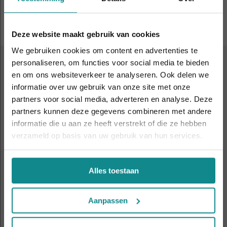
Deze website maakt gebruik van cookies
We gebruiken cookies om content en advertenties te
personaliseren, om functies voor social media te bieden
ALTIJD IN DE BUURT
en om ons websiteverkeer te analyseren. Ook delen we
9 leslocaties
door heel
informatie over uw gebruik van onze site met onze
De hittegolf houdt aan... onze actie ook! 10%
partners voor social media, adverteren en analyse. Deze
Nederland en België
korting verlengd t.e.m. 7 augustus 2026.
partners kunnen deze gegevens combineren met andere
Sluiten
informatie die u aan ze heeft verstrekt of die ze hebben
verzameld op basis van uw gebruik van hun services.
Amsterdam
Antwerpen
Alles toestaan
Apeldoorn
Eindhoven
Aanpassen
Gent
Hasselt