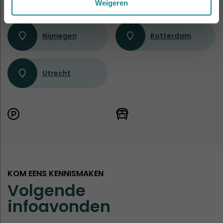
Weigeren
Nijmegen
Rotterdam
Utrecht
KOM EENS KENNISMAKEN
Volgende
infoavonden