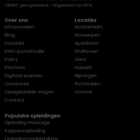
CRKBO geregistreerd - Vrijgesteld van BTW
Over ons
Locaties
Infoavonden
Amsterdam
Blog
Antwerpen
Locaties
Apeldoorn
KMO-portefeuille
Eindhoven
Policy
Gent
Klachten
Hasselt
Digitaal examen
Nijmegen
Vacatures
Rotterdam
Veelgestelde vragen
Utrecht
Contact
Populaire opleidingen
Opleiding massage
Kappersopleiding
Opleiding nagelstyliste