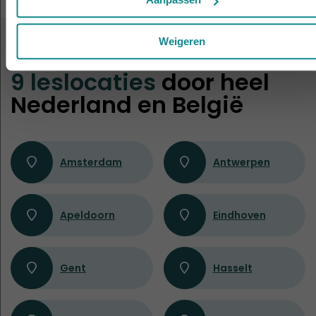
Weigeren
ALTIJD IN DE BUURT
9 leslocaties
door heel
Nederland en België
Amsterdam
Antwerpen
Apeldoorn
Eindhoven
Gent
Hasselt