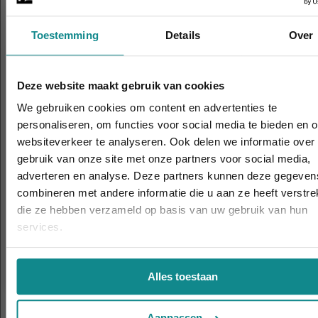
interesseren
Toestemming
Details
Over
Deze website maakt gebruik van cookies
We gebruiken cookies om content en advertenties te
personaliseren, om functies voor social media te bieden en 
websiteverkeer te analyseren. Ook delen we informatie over
gebruik van onze site met onze partners voor social media,
Laatste week! 10% korting t.e.m. 15 augustus, daar
adverteren en analyse. Deze partners kunnen deze gegeven
eindigt de zomeractie definitief.
combineren met andere informatie die u aan ze heeft verstrek
Visagie (basis)
Visa
Sluiten
die ze hebben verzameld op basis van uw gebruik van hun
Duur
2 - 4 dagen
Duur
services.
Prijs
€ 335
Prijs
Meer informatie
Alles toestaan
Aanpassen