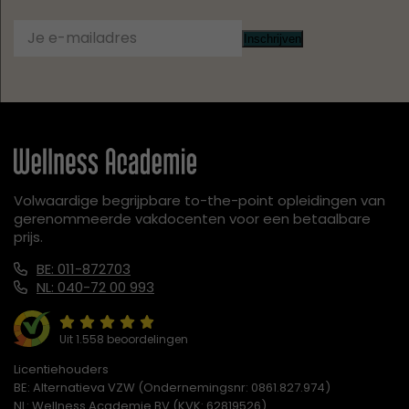
Inschrijven
Volwaardige begrijpbare to-the-point opleidingen van
gerenommeerde vakdocenten voor een betaalbare
prijs.
BE: 011-872703
NL: 040-72 00 993
Uit 1.558 beoordelingen
Licentiehouders
BE: Alternatieva VZW (Ondernemingsnr: 0861.827.974)
NL: Wellness Academie BV (KVK: 62819526)