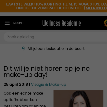
LAATSTE WEEK! 10% KORTING T.E.M. 15 AUGUSTUS, D
EINDIGT DE ZOMERACTIE DEFINITIEF. (
MEER INFO
)
Menu
Ruim 30.000 tevreden studenten
Beste docenten in de branche
Altijd een leslocatie in de buurt
Hoge tevredenheidsscore
Dit wil je niet horen op je no
make-up day!
25 april 2018
|
Visagie & Make-up
Ook een echte make-
up liefhebber kan
besluiten om af en toe