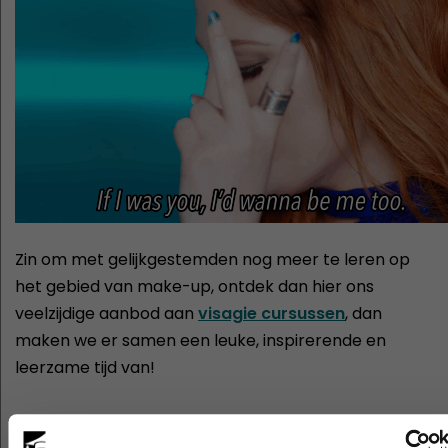
Zin om met gelijkgestemden nog meer te leren op
het gebied van make-up, ontdek dan hier ons
veelzijdige aanbod aan
visagie cursussen
, dan
maken we er samen een leuke, inspirerende en
leerzame tijd van!
Cursussen die je mogelijk ook