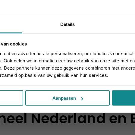
Details
eidsspecialist(e)
18 - 26 dagen
 van cookies
v.a. € 1.859
 10% korting t.e.m. 15 augustus, daarna eindigt de zomeract
ent en advertenties te personaliseren, om functies voor social
Sluiten
Meer informatie
. Ook delen we informatie over uw gebruik van onze site met on
e. Deze partners kunnen deze gegevens combineren met andere i
erzameld op basis van uw gebruik van hun services.
Aanpassen
heel Nederland en 