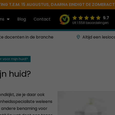
NG T.E.M. 15 AUGUSTUS, DAARNA EINDIGT DE ZOMERACTIE 
9.7
ns
Blog
Contact
Uit 1.558 beoordelingen
te docenten in de branche
Altijd een lesloc
r voor mijn huid?
jn huid?
kijkt, zie je daar ook
oonheidsspecialiste weleens
en andere benaming voor