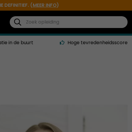
DEFINITIEF. (
MEER INFO
)
atie in de buurt
Hoge tevredenheidsscore