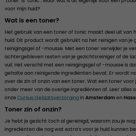
‘toner’ is ‘tonic’. Maar wat is dit eigenlijk voor een pr
voor mijn huid?
Wat is een toner?
Het gebruik van een toner of tonic maakt deel uit van he
huid. Dit product wordt gebruikt na het reinigen van je
reinigingsgel of -mousse. Met een toner verwijder je v
achtergebleven resten van je gezichtsreiniger of de l
vuil. Het verschil met een reinigingsgel of -mousse is d
gehalte aan reinigende ingrediënten bevat. Er wordt n
over de zin of onzin van een toner. Wat een toner voor 
onder meer van de overige ingrediënten af. Leer alles 
onze
Cursus Gelaatsverzorging
in
Amsterdam
en
Hass
Toner zin of onzin?
Je hebt je gezicht toch al gereinigd, waarom zou je n
ingrediënten die nog wat extra’s voor je huid kunnen b