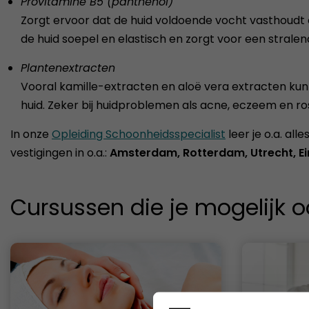
Provitamine B5 (panthenol)
Zorgt ervoor dat de huid voldoende vocht vasthoudt
de huid soepel en elastisch en zorgt voor een stralen
Plantenextracten
Vooral kamille-extracten en aloë vera extracten k
huid. Zeker bij huidproblemen als acne, eczeem en r
In onze
Opleiding Schoonheidsspecialist
leer je o.a. al
vestigingen in o.a.:
Amsterdam, Rotterdam, Utrecht, Ei
Cursussen die je mogelijk o