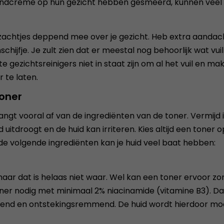
ndcrème op hun gezicht hebben gesmeerd, kunnen veel ba
 zachtjes deppend mee over je gezicht. Heb extra aandach
jfje. Je zult zien dat er meestal nog behoorlijk wat vuil 
 gezichtsreinigers niet in staat zijn om al het vuil en mak
 te laten.
toner
gt vooral af van de ingrediënten van de toner. Vermijd in
uitdroogt en de huid kan irriteren. Kies altijd een toner 
de volgende ingrediënten kan je huid veel baat hebben:
maar dat is helaas niet waar. Wel kan een toner ervoor zo
oner nodig met minimaal 2% niacinamide (vitamine B3). D
oliërend en ontstekingsremmend. De huid wordt hierdoor 