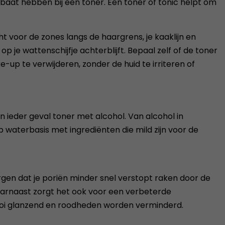
at hebben bij een toner. Een toner of tonic helpt om
t voor de zones langs de haargrens, je kaaklijn en
op je wattenschijfje achterblijft. Bepaal zelf of de toner
e-up te verwijderen, zonder de huid te irriteren of
 ieder geval toner met alcohol. Van alcohol in
op waterbasis met ingrediënten die mild zijn voor de
rgen dat je poriën minder snel verstopt raken door de
aarnaast zorgt het ook voor een verbeterde
mooi glanzend en roodheden worden verminderd.