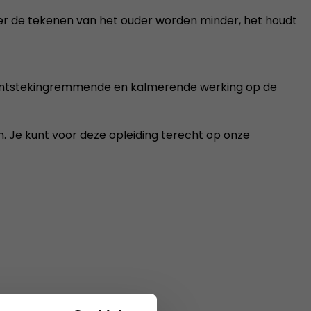
er de tekenen van het ouder worden minder, het houdt
n ontstekingremmende en kalmerende werking op de
en. Je kunt voor deze opleiding terecht op onze