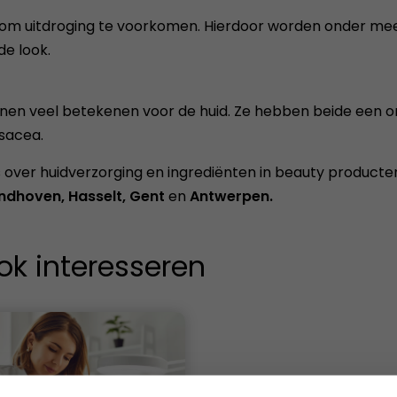
 om uitdroging te voorkomen. Hierdoor worden onder me
de look.
unnen veel betekenen voor de huid. Ze hebben beide ee
osacea.
les over huidverzorging en ingrediënten in beauty product
ndhoven, Hasselt, Gent
en
Antwerpen.
ok interesseren