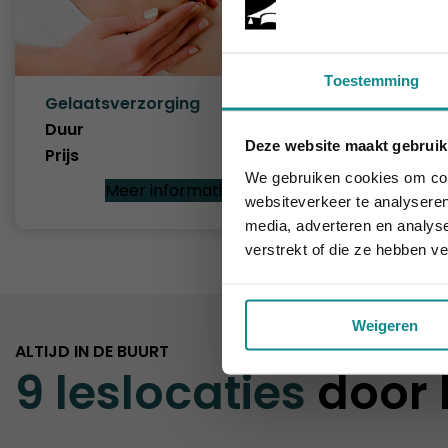
Toestemming
Gelaatsverzorging
Schoonh
Duur
4 dagen
Duur
Deze website maakt gebruik
Prijs
€ 565
Prijs
Laatste week!
We gebruiken cookies om cont
Meer informatie
websiteverkeer te analyseren
media, adverteren en analys
verstrekt of die ze hebben v
Weigeren
ALTIJD IN DE BUURT
9 leslocaties
door 