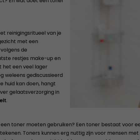
oduct? En wat doet een toner
t reinigingsritueel van je
 gezicht met een
ervolgens de
aatste restjes make-up en
at het een veel lager
og weleens gediscussieerd
je huid kan doen, hangt
over gelaatsverzorging in
elt
.
og een toner moeten gebruiken? Een toner bestaat voor e
etekenen. Toners kunnen erg nuttig zijn voor mensen met 