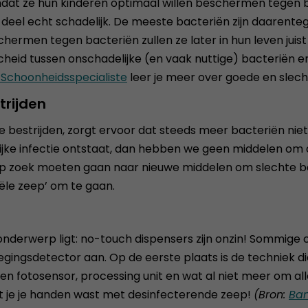
at ze hun kinderen optimaal willen beschermen tegen ba
deel echt schadelijk. De meeste bacteriën zijn daarenteg
rmen tegen bacteriën zullen ze later in hun leven juist v
id tussen onschadelijke (en vaak nuttige) bacteriën en
 Schoonheidsspecialiste
leer je meer over goede en slech
trijden
estrijden, zorgt ervoor dat steeds meer bacteriën niet m
jke infectie ontstaat, dan hebben we geen middelen om d
op zoek moeten gaan naar nieuwe middelen om slechte bac
iële zeep’ om te gaan.
t onderwerp ligt: no-touch dispensers zijn onzin! Sommig
sdetector aan. Op de eerste plaats is de techniek die hie
n fotosensor, processing unit en wat al niet meer om alle
at je je handen wast met desinfecterende zeep!
(Bron:
Ban