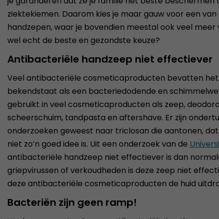
je garanderen dat ze je familie het beste beschermen t
ziektekiemen. Daarom kies je maar gauw voor een van 
handzepen, waar je bovendien meestal ook veel meer vo
wel echt de beste en gezondste keuze?
Antibacteriële handzeep niet effectiever
Veel antibacteriële cosmeticaproducten bevatten het i
bekendstaat als een bacteriedodende en schimmelwer
gebruikt in veel cosmeticaproducten als zeep, deodor
scheerschuim, tandpasta en aftershave. Er zijn ondert
onderzoeken geweest naar triclosan die aantonen, dat
niet zo’n goed idee is. Uit een onderzoek van de
Univers
antibacteriële handzeep niet effectiever is dan normal
griepvirussen of verkoudheden is deze zeep niet effec
deze antibacteriële cosmeticaproducten de huid uitdr
Bacteriën zijn geen ramp!