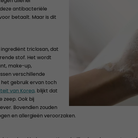
egen allerlei
deze antibacteriële
or betaalt. Maar is dit
ngrediënt triclosan, dat
ende stof. Het wordt
ant, make-up,
ussen verschillende
 het gebruik ervan toch
iteit van Korea,
blijkt dat
e zeep. Ook bij
tiever. Bovendien zouden
ogen en allergieën veroorzaken.