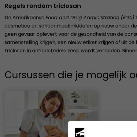
Regels rondom triclosan
De Amerikaanse
Food and Drug Administration (FDA)
h
cosmetica en schoonmaakmiddelen opnieuw onder de l
geen gevaar oplevert voor de gezondheid van de consu
samenstelling krijgen, een nieuw etiket krijgen of uit
triclosan in antibacteriële zeep wordt verboden. Binn
Cursussen die je mogelijk o