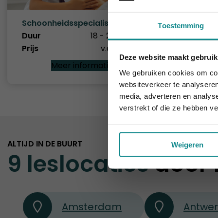
Schoonheidsspecialist(e)
Toestemming
Duur
18 - 26 dagen
Prijs
v.a. € 1.859
Deze website maakt gebruik
De hittegolf 
Meer informatie
We gebruiken cookies om cont
websiteverkeer te analyseren
media, adverteren en analys
verstrekt of die ze hebben v
ALTIJD IN DE BUURT
Weigeren
9 leslocaties
door 
Amsterdam
Antwe