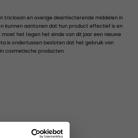
an triclosan en overige desinfecterende middelen in
kunnen aantonen dat hun product effectief is en
moet het tegen het einde van dit jaar een nieuwe
ota is ondertussen besloten dat het gebruik van
n in cosmetische producten.