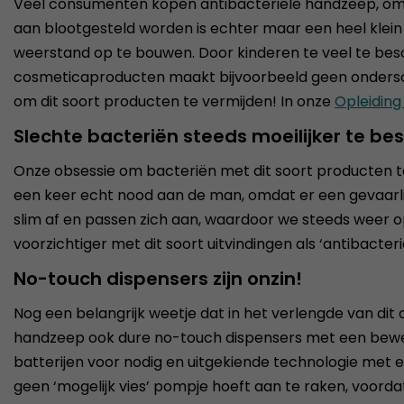
Veel consumenten kopen antibacteriële handzeep, omd
aan blootgesteld worden is echter maar een heel klein 
weerstand op te bouwen. Door kinderen te veel te besche
cosmeticaproducten maakt bijvoorbeeld geen ondersche
om dit soort producten te vermijden! In onze
Opleiding
Slechte bacteriën steeds moeilijker te bes
Onze obsessie om bacteriën met dit soort producten te b
een keer echt nood aan de man, omdat er een gevaarli
slim af en passen zich aan, waardoor we steeds weer 
voorzichtiger met dit soort uitvindingen als ‘antibacter
No-touch dispensers zijn onzin!
Nog een belangrijk weetje dat in het verlengde van di
handzeep ook dure no-touch dispensers met een beweging
batterijen voor nodig en uitgekiende technologie met ee
geen ‘mogelijk vies’ pompje hoeft aan te raken, voord