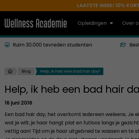
LAATSTE WEEK! 10% KORTI
Opleidingen
Over o
Ruim 30.000 tevreden studenten
Bes
Blog
Help, ik heb een bad hair day!
Help, ik heb een bad hair d
16 juni 2016
Een bad hair day, het overkomt iedereen weleens. Je e
wat je wilt, je haar hangt plat en futloos langs je gezich
vettig aan! Tijd om je haar uitgebreid te wassen en te st