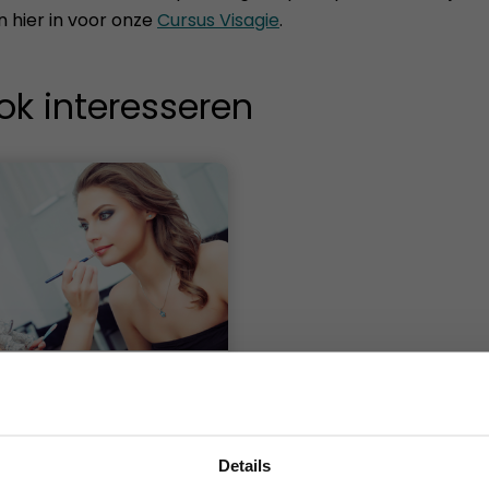
n hier in voor onze
Cursus Visagie
.
ok interesseren
(basis)
2 - 4 dagen
€ 335
Details
Meer informatie