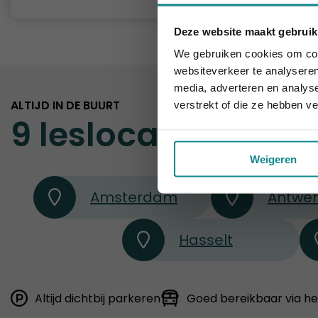
Deze website maakt gebruik
Laatste week!
We gebruiken cookies om cont
websiteverkeer te analyseren
media, adverteren en analys
ALTIJD IN DE BUURT
verstrekt of die ze hebben v
9 leslocaties
door 
Weigeren
Amsterdam
Antwe
Hasselt
Altijd dichtbij parkeren
Goed bereikbaar via h