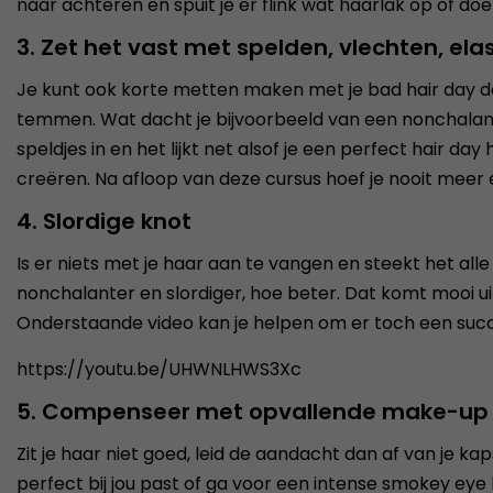
naar achteren en spuit je er flink wat haarlak op of doe je 
3. Zet het vast met spelden, vlechten, elas
Je kunt ook korte metten maken met je bad hair day do
temmen. Wat dacht je bijvoorbeeld van een nonchalante z
speldjes in en het lijkt net alsof je een perfect hair day 
creëren. Na afloop van deze cursus hoef je nooit meer
4. Slordige knot
Is er niets met je haar aan te vangen en steekt het a
nonchalanter en slordiger, hoe beter. Dat komt mooi uit 
Onderstaande video kan je helpen om er toch een suc
https://youtu.be/UHWNLHWS3Xc
5. Compenseer met opvallende make-up
Zit je haar niet goed, leid de aandacht dan af van je k
perfect bij jou past of ga voor een intense smokey eye 