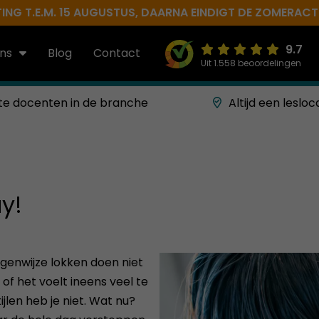
NG T.E.M. 15 AUGUSTUS, DAARNA EINDIGT DE ZOMERACTIE 
9.7
ns
Blog
Contact
Uit 1.558 beoordelingen
te docenten in de branche
Altijd een lesloc
ay!
igenwijze lokken doen niet
t of het voelt ineens veel te
ijlen heb je niet. Wat nu?