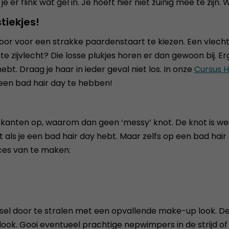
er flink wat gel in. Je hoeft hier niet zuinig mee te zijn. Wa
tiekjes!
or voor een strakke paardenstaart te kiezen. Een vlecht
ijvlecht? Die losse plukjes horen er dan gewoon bij. Erger
hebt. Draag je haar in ieder geval niet los. In onze
Cursus H
 een bad hair day te hebben!
lle kanten op, waarom dan geen ‘messy’ knot. De knot is
als je een bad hair day hebt. Maar zelfs op een bad hair d
ces van te maken:
apsel door te stralen met een opvallende make-up look. De
look. Gooi eventueel prachtige nepwimpers in de strijd of