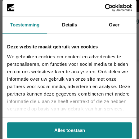
Visagie (basis)
Visa
Toestemming
Details
Over
Duur
2 - 4 dagen
Duur
Prijs
€ 335
Prijs
Meer informatie
Deze website maakt gebruik van cookies
We gebruiken cookies om content en advertenties te
personaliseren, om functies voor social media te bieden
en om ons websiteverkeer te analyseren. Ook delen we
informatie over uw gebruik van onze site met onze
De hittegolf houdt aan... onze actie ook! 10%
partners voor social media, adverteren en analyse. Deze
korting verlengd t.e.m. 7 augustus 2026.
partners kunnen deze gegevens combineren met andere
ALTIJD IN DE BUURT
Sluiten
informatie die u aan ze heeft verstrekt of die ze hebben
9 leslocaties
door heel
verzameld op basis van uw gebruik van hun services.
Nederland en België
Alles toestaan