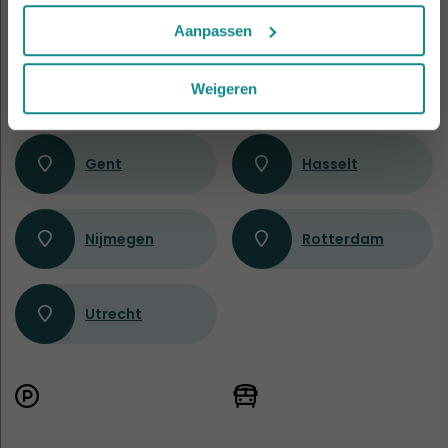
Amsterdam
Antwerpen
Aanpassen
Apeldoorn
Eindhoven
Weigeren
Gent
Hasselt
Nijmegen
Rotterdam
Utrecht