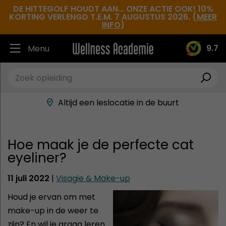
DE HITTEGOLF HOUDT AAN... ONZE ACTIE OOK! 10%
KORTING VERLENGD T.E.M. 7 AUGUSTUS 2026. (
MEER
INFO
)
9.7
Menu
Ruim 30.000 tevreden studenten
Beste docenten in de branche
Altijd een leslocatie in de buurt
Hoge tevredenheidsscore
Hoe maak je de perfecte cat
eyeliner?
11 juli 2022
|
Visagie & Make-up
Houd je ervan om met
make-up in de weer te
zijn? En wil je graag leren