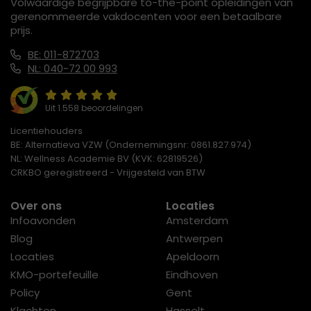
Volwaardige begrijpbare to-the-point opleidingen van
gerenommeerde vakdocenten voor een betaalbare
prijs.
BE: 011-872703
NL: 040-72 00 993
Uit 1.558 beoordelingen
Licentiehouders
BE: Alternatieva VZW (Ondernemingsnr: 0861.827.974)
NL: Wellness Academie BV (KVK: 62819526)
CRKBO geregistreerd - Vrijgesteld van BTW
Over ons
Locaties
Infoavonden
Amsterdam
Blog
Antwerpen
Locaties
Apeldoorn
KMO-portefeuille
Eindhoven
Policy
Gent
Klachten
Hasselt