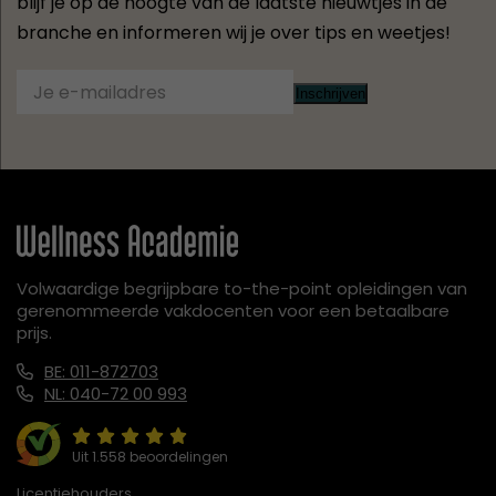
blijf je op de hoogte van de laatste nieuwtjes in de
branche en informeren wij je over tips en weetjes!
Inschrijven
Volwaardige begrijpbare to-the-point opleidingen van
gerenommeerde vakdocenten voor een betaalbare
prijs.
BE: 011-872703
NL: 040-72 00 993
Uit 1.558 beoordelingen
Licentiehouders