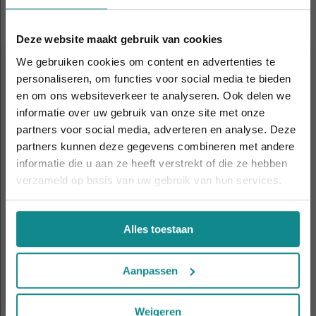
interesseren
Deze website maakt gebruik van cookies
We gebruiken cookies om content en advertenties te
personaliseren, om functies voor social media te bieden
en om ons websiteverkeer te analyseren. Ook delen we
informatie over uw gebruik van onze site met onze
Laatste week! 10% korting t.e.m. 15 augustus,
partners voor social media, adverteren en analyse. Deze
daarna eindigt de zomeractie definitief.
partners kunnen deze gegevens combineren met andere
Sluiten
informatie die u aan ze heeft verstrekt of die ze hebben
verzameld op basis van uw gebruik van hun services.
Nagelstyliste Gelnagels basis
Alles toestaan
Duur
2 dagen
Prijs
v.a. € 269
Aanpassen
Meer informatie
Weigeren