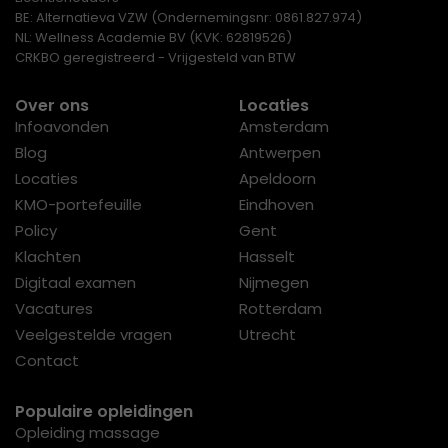
BE: Alternatieva VZW (Ondernemingsnr: 0861.827.974)
NL: Wellness Academie BV (KVK: 62819526)
CRKBO geregistreerd - Vrijgesteld van BTW
Over ons
Locaties
Infoavonden
Amsterdam
Blog
Antwerpen
Locaties
Apeldoorn
KMO-portefeuille
Eindhoven
Policy
Gent
Klachten
Hasselt
Digitaal examen
Nijmegen
Vacatures
Rotterdam
Veelgestelde vragen
Utrecht
Contact
Populaire opleidingen
Opleiding massage