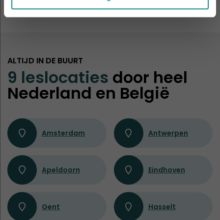
ALTIJD IN DE BUURT
9 leslocaties
door heel
Nederland en België
Amsterdam
Antwerpen
Apeldoorn
Eindhoven
Gent
Hasselt