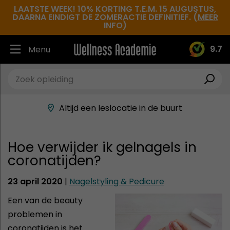
LAATSTE WEEK! 10% KORTING T.E.M. 15 AUGUSTUS,
DAARNA EINDIGT DE ZOMERACTIE DEFINITIEF. (
MEER
INFO
)
9.7
Menu
Ruim 30.000 tevreden studenten
Beste docenten in de branche
Altijd een leslocatie in de buurt
Hoge tevredenheidsscore
Hoe verwijder ik gelnagels in
coronatijden?
23 april 2020
|
Nagelstyling & Pedicure
Een van de beauty
problemen in
coronatijden is het