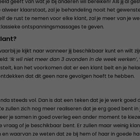
eeld geeft van wat je bij anderen wil bereiken! Als jij al
alweer klaarstaat, zal je behandeling nooit het gewenst
lf de rust te nemen voor elke klant, zal je meer van je 
klassieke ontspanningsmassages te geven.
klant?
waarbij je kijkt naar wanneer jij beschikbaar kunt en wilt
eld:
‘Ik wil niet meer dan 3 avonden in de week werken’
,
 stelt, kan het voorkomen dat er een klant belt en je hel
t ontdekken dat dit geen nare gevolgen hoeft te hebben.
da steeds vol. Dan is dat een teken dat je je werk goed 
Ze zullen zich nog meer realiseren dat je erg goed bent 
beer je samen in goed overleg een ander moment te kiezen
vraag of je beschikbaar bent. Er zullen maar weinig klan
 en waarvan ze weten dat ze bij hem of haar in goede han