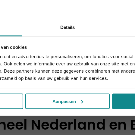
Details
 van cookies
 10% korting t.e.m. 15 augustus, daarna eindigt de zomeract
ent en advertenties te personaliseren, om functies voor social
Sluiten
. Ook delen we informatie over uw gebruik van onze site met on
e. Deze partners kunnen deze gegevens combineren met andere i
erzameld op basis van uw gebruik van hun services.
Aanpassen
heel Nederland en 