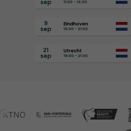
sep
11:00 - 14:00
9
Eindhoven
sep
19:00 - 21:00
21
Utrecht
sep
19:00 - 21:00