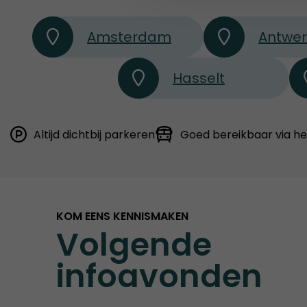
Amsterdam
Antwe
Hasselt
Altijd dichtbij parkeren
Goed bereikbaar via h
KOM EENS KENNISMAKEN
Volgende
infoavonden