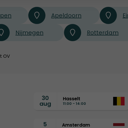
rpen
Apeldoorn
E
Nijmegen
Rotterdam
et OV
30
Hasselt
aug
11:00 - 14:00
5
Amsterdam