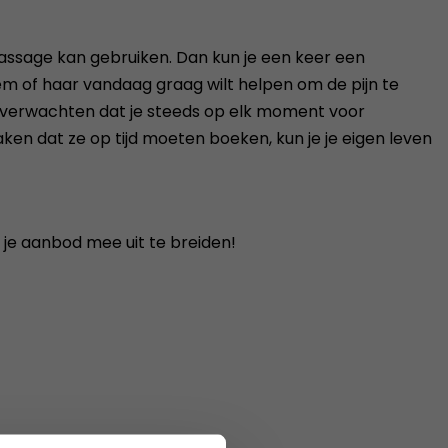
massage kan gebruiken. Dan kun je een keer een
hem of haar vandaag graag wilt helpen om de pijn te
et verwachten dat je steeds op elk moment voor
maken dat ze op tijd moeten boeken, kun je je eigen leven
e aanbod mee uit te breiden!