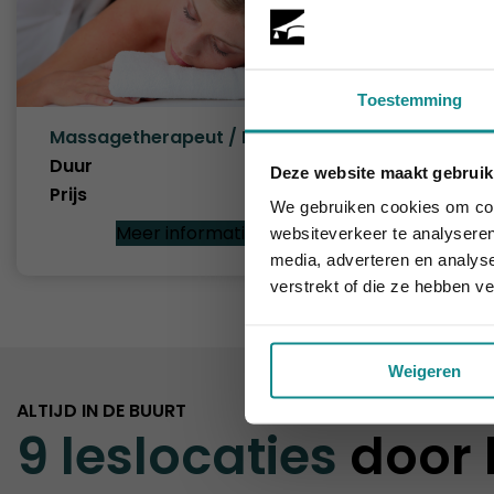
Toestemming
Massagetherapeut / Masseur
Duur
4 dagen
Deze website maakt gebruik
Laatste week!
Prijs
€ 638
We gebruiken cookies om cont
Meer informatie
websiteverkeer te analyseren
media, adverteren en analys
verstrekt of die ze hebben v
Weigeren
ALTIJD IN DE BUURT
9 leslocaties
door 