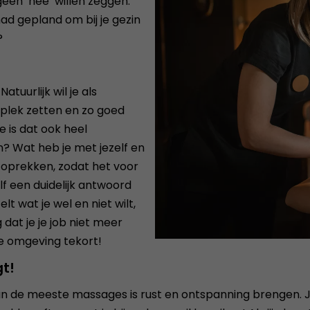
een ‘nee’ willen zeggen.
n had gepland om bij je gezin
?
atuurlijk wil je als
 plek zetten en zo goed
 is dat ook heel
en? Wat heb je met jezelf en
 oprekken, zodat het voor
elf een duidelijk antwoord
lt wat je wel en niet wilt,
g dat je je job niet meer
cte omgeving tekort!
gt!
n de meeste massages is rust en ontspanning brengen. Je