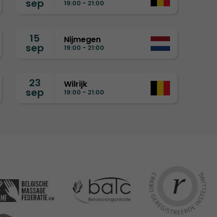
sep
19:00 - 21:00
15
Nijmegen
sep
19:00 - 21:00
23
Wilrijk
sep
19:00 - 21:00