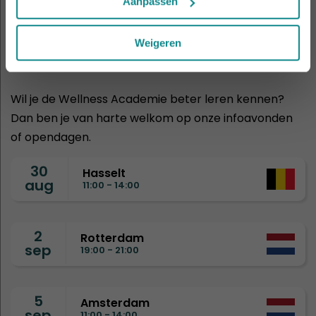
Aanpassen
KOM EENS KENNISMAKEN
Volgende
Weigeren
infoavonden
Wil je de Wellness Academie beter leren kennen?
Dan ben je van harte welkom op onze infoavonden
of opendagen.
30
Hasselt
aug
11:00 - 14:00
2
Rotterdam
sep
19:00 - 21:00
5
Amsterdam
sep
11:00 - 14:00