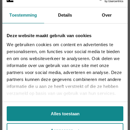
Apeldoorn
Eindhoven
Toestemming
Details
Over
Gent
Hasselt
Deze website maakt gebruik van cookies
We gebruiken cookies om content en advertenties te
personaliseren, om functies voor social media te bieden
Nijmegen
Rotterdam
en om ons websiteverkeer te analyseren. Ook delen we
informatie over uw gebruik van onze site met onze
De hittegolf houdt aan... onze actie ook! 10%
partners voor social media, adverteren en analyse. Deze
Utrecht
korting verlengd t.e.m. 7 augustus 2026.
partners kunnen deze gegevens combineren met andere
Sluiten
informatie die u aan ze heeft verstrekt of die ze hebben
verzameld op basis van uw gebruik van hun services.
Alles toestaan