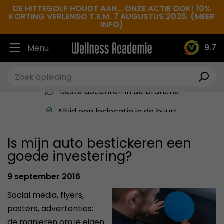
DE HITTEGOLF HOUDT AAN... ONZE ACTIE OOK! 10%
KORTING VERLENGD T.E.M. 7 AUGUSTUS 2026. (
MEER
INFO
)
9.7
Menu
Ruim 30.000 tevreden studenten
Beste docenten in de branche
Altijd een leslocatie in de buurt
Hoge tevredenheidsscore
Is mijn auto bestickeren een
goede investering?
9 september 2016
Social media, flyers,
posters, advertenties:
de manieren om je eigen