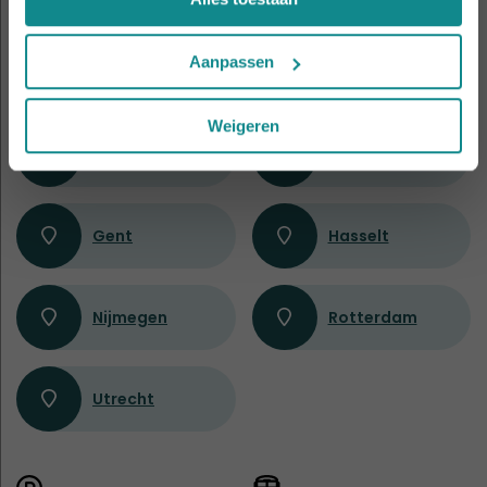
Aanpassen
Amsterdam
Antwerpen
Weigeren
Apeldoorn
Eindhoven
Gent
Hasselt
Nijmegen
Rotterdam
Utrecht