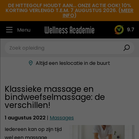
DE HITTEGOLF HOUDT AAN... ONZE ACTIE OOK! 10%
KORTING VERLENGD T.E.M. 7 AUGUSTUS 2026. (
MEER
INFO
)
9.7
Menu
Ruim 30.000 tevreden studenten
Beste docenten in de branche
Altijd een leslocatie in de buurt
Hoge tevredenheidsscore
Klassieke massage en
bindweefselmassage: de
verschillen!
1 augustus 2022
|
Massages
Iedereen kan op zijn tijd
wel een massage