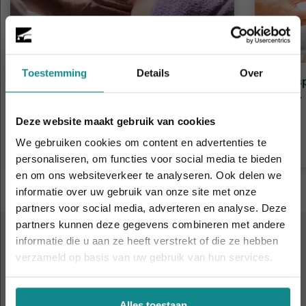
Toestemming
Details
Over
Bindweefselmassage - Lichaam
Onts
Duur
2 dagen
Duur
Prijs
€ 335
Prijs
Deze website maakt gebruik van cookies
Meer informatie
We gebruiken cookies om content en advertenties te
personaliseren, om functies voor social media te bieden
en om ons websiteverkeer te analyseren. Ook delen we
informatie over uw gebruik van onze site met onze
De hittegolf houdt aan... onze actie ook! 10%
partners voor social media, adverteren en analyse. Deze
korting verlengd t.e.m. 7 augustus 2026.
partners kunnen deze gegevens combineren met andere
Sluiten
informatie die u aan ze heeft verstrekt of die ze hebben
ALTIJD IN DE BUURT
verzameld op basis van uw gebruik van hun services.
9 leslocaties
door heel
Nederland en België
Alles toestaan