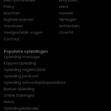
KMO-portefeuille
Eindhoven
Policy
Gent
Klachten
Hasselt
Digitaal examen
Nijmegen
Vacatures
Rotterdam
Veelgestelde vragen
Utrecht
Contact
Populaire opleidingen
Opleiding massage
Kappersopleiding
Opleiding nagelstyliste
Opleiding pedicure
Opleiding schoonheidsspecialiste
Barbier opleiding
Online trainingen
Nieuw
Opleidingskalender