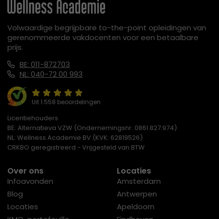
Volwaardige begrijpbare to-the-point opleidingen van
gerenommeerde vakdocenten voor een betaalbare
prijs.
BE: 011-872703
NL: 040-72 00 993
Uit 1.558 beoordelingen
Licentiehouders
BE: Alternatieva VZW (Ondernemingsnr: 0861.827.974)
NL: Wellness Academie BV (KVK: 62819526)
CRKBO geregistreerd - Vrijgesteld van BTW
Over ons
Locaties
Infoavonden
Amsterdam
Blog
Antwerpen
Locaties
Apeldoorn