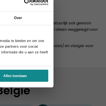
Over
kleur te geven. Al kun je er natuurlijk ook gewoon
enkbrauwen. Dit is echter wel alleen weggelegd voor
ie definitief.
 media te bieden en om ons
 Tijdens de modules
visagie (basis)
en
visagie voor
ze partners voor social
nformatie die u aan ze heeft
Alles toestaan
België