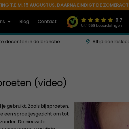
NG T.E.M. 15 AUGUSTUS, DAARNA EINDIGT DE ZOMERACTIE 
9.7
ns
Blog
Contact
Uit 1.558 beoordelingen
te docenten in de branche
Altijd een lesloc
roeten (video)
e gebruikt. Zoals bij sproeten.
p je een sproetjesgezicht om tot
ijzonder. De nieuwste