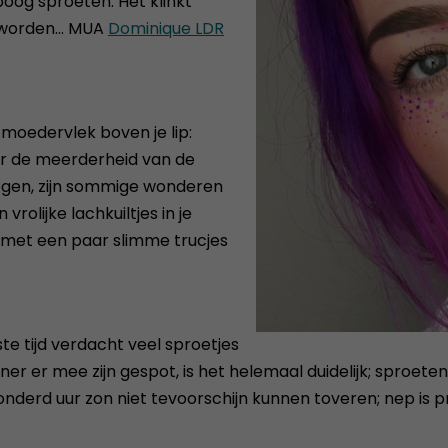
oog sproeten. Het klinkt
 worden... MUA
Dominique LDR
 moedervlek boven je lip:
r de meerderheid van de
egen, zijn sommige wonderen
rolijke lachkuiltjes in je
 met een paar slimme trucjes
e tijd verdacht veel sproetjes
 er mee zijn gespot, is het helemaal duidelijk; sproeten z
nderd uur zon niet tevoorschijn kunnen toveren; nep is p