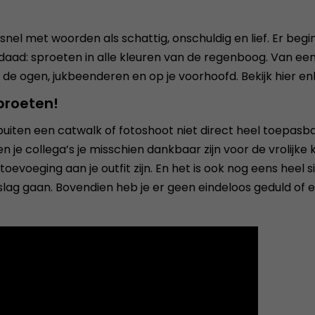
al snel met woorden als schattig, onschuldig en lief. Er be
rdaad: sproeten in alle kleuren van de regenboog. Van ee
de ogen, jukbeenderen en op je voorhoofd. Bekijk hier e
proeten!
aar buiten een catwalk of fotoshoot niet direct heel toep
n je collega’s je misschien dankbaar zijn voor de vrolijke k
oeging aan je outfit zijn. En het is ook nog eens heel si
e slag gaan. Bovendien heb je er geen eindeloos geduld o