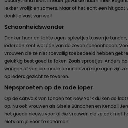
beautytrend heeft in ieder geval de naam mee: Regenb
lekker vrolijk en zomers. Maar of het echt een hit gaat
denkt alvast van wel!
Schoonheidswonder
Donker haar en lichte ogen, spleetjes tussen je tanden,
iedereen kent wel één van de zeven schoonheden. Voo
vrouwen die ze niet toevallig toebedeeld hebben gekr
gelukkig best goed te faken. Zoals sproetjes. Anders dan v
wangen of van die mooie amandelvormige ogen zijn ze
op ieders gezicht te toveren.
Nepsproeten op de rode loper
Op de catwalk van Londen tot New York duiken de laatst
op. Nu ook vrouwen als Gisele Bündchen en Kendall Jenner
het goede nieuws voor al die vrouwen die ze ook met ho
niets om je voor te schamen.