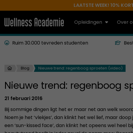
LAATSTE WEEK! 10% KORTI
Opleidingen
Over o
Ruim 30.000 tevreden studenten
Bes
Blog
Nieuwe trend: regenboog sproeten (video)
Nieuwe trend: regenboog sp
21 februari 2016
Bij sommige dingen ligt het er maar net aan welk woord j
Noem je het ‘vlekjes’, dan klinkt het wel lief, maar doo
een ‘sun-kissed face’, dan klinkt het opeens wel heel b