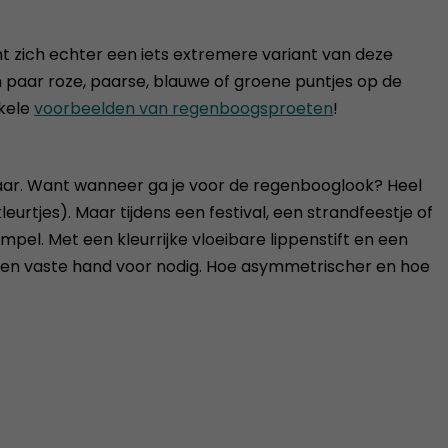
gint zich echter een iets extremere variant van deze
n paar roze, paarse, blauwe of groene puntjes op de
nkele
voorbeelden van regenboogsproeten
!
asbaar. Want wanneer ga je voor de regenbooglook? Heel
leurtjes). Maar tijdens een festival, een strandfeestje of
mpel. Met een kleurrijke vloeibare lippenstift en een
f een vaste hand voor nodig. Hoe asymmetrischer en hoe