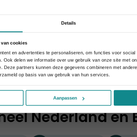
Details
 gaan zien. Bijvoorbeeld om een natuurlijke look net wat 
otte trends als regenbooglippenstift of felgekleurde w
 van cookies
der de knie hebben.
 10% korting t.e.m. 15 augustus, daarna eindigt de zomeract
ent en advertenties te personaliseren, om functies voor social
Sluiten
ten hoe je ze toepast? Volg dan onze
Opleiding Visagiste
.
. Ook delen we informatie over uw gebruik van onze site met on
t, helemaal klaar voor je eerste fotoshoot.
e. Deze partners kunnen deze gegevens combineren met andere i
erzameld op basis van uw gebruik van hun services.
Aanpassen
heel Nederland en 