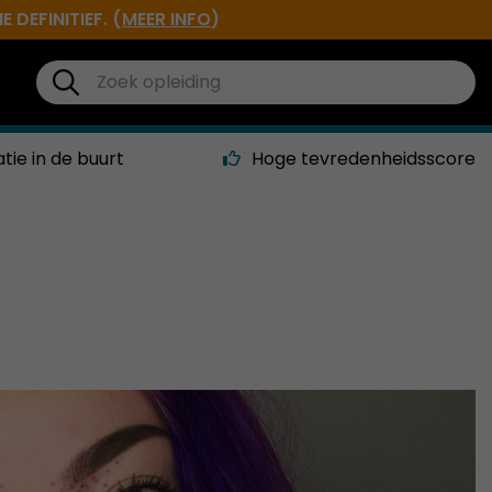
DEFINITIEF. (
MEER INFO
)
atie in de buurt
Hoge tevredenheidsscore