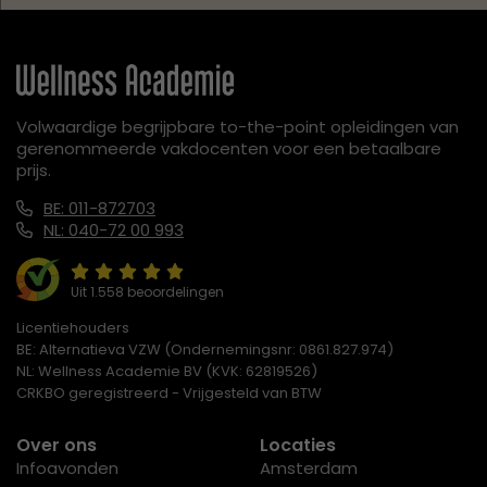
Volwaardige begrijpbare to-the-point opleidingen van
gerenommeerde vakdocenten voor een betaalbare
prijs.
BE: 011-872703
NL: 040-72 00 993
Uit 1.558 beoordelingen
Licentiehouders
BE: Alternatieva VZW (Ondernemingsnr: 0861.827.974)
NL: Wellness Academie BV (KVK: 62819526)
CRKBO geregistreerd - Vrijgesteld van BTW
Over ons
Locaties
Infoavonden
Amsterdam