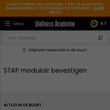
LAATSTE WEEK! 10% KORTING T.E.M. 15 AUGUSTUS,
DAARNA EINDIGT DE ZOMERACTIE DEFINITIEF. (
MEER
INFO
)
9.7
Menu
Ruim 30.000 tevreden studenten
Beste docenten in de branche
Altijd een leslocatie in de buurt
Hoge tevredenheidsscore
STAP modulair bevestigen
ALTIJD IN DE BUURT