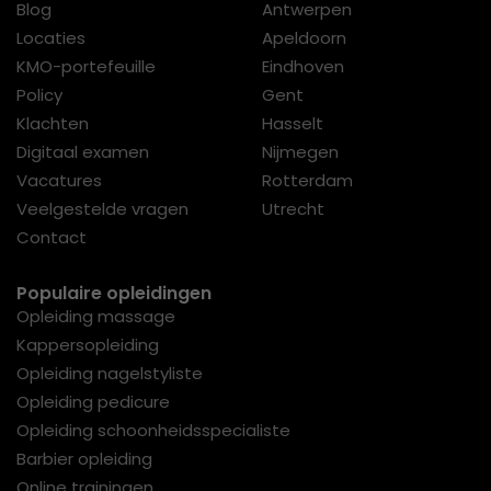
Blog
Antwerpen
Locaties
Apeldoorn
KMO-portefeuille
Eindhoven
Policy
Gent
Klachten
Hasselt
Digitaal examen
Nijmegen
Vacatures
Rotterdam
Veelgestelde vragen
Utrecht
Contact
Populaire opleidingen
Opleiding massage
Kappersopleiding
Opleiding nagelstyliste
Opleiding pedicure
Opleiding schoonheidsspecialiste
Barbier opleiding
Online trainingen