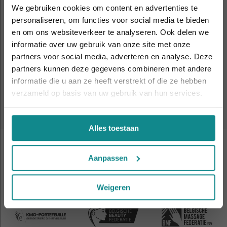
We gebruiken cookies om content en advertenties te
personaliseren, om functies voor social media te bieden
en om ons websiteverkeer te analyseren. Ook delen we
21
Utrecht
sep
informatie over uw gebruik van onze site met onze
19:00 - 21:00
Laatste week! 10% korting t.e.m. 15 augustus,
partners voor social media, adverteren en analyse. Deze
daarna eindigt de zomeractie definitief.
partners kunnen deze gegevens combineren met andere
Sluiten
23
informatie die u aan ze heeft verstrekt of die ze hebben
Wilrijk
sep
19:00 - 21:00
verzameld op basis van uw gebruik van hun services.
Alles toestaan
Aanpassen
Weigeren