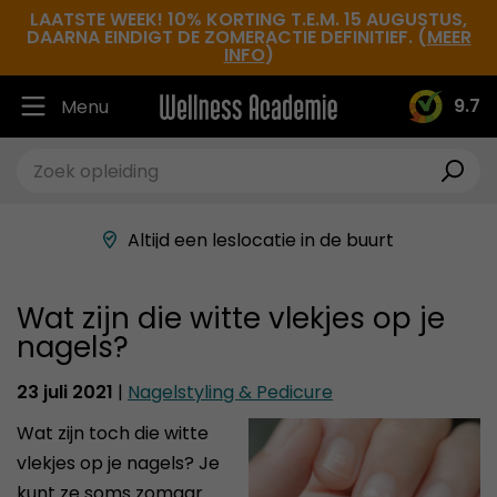
LAATSTE WEEK! 10% KORTING T.E.M. 15 AUGUSTUS,
DAARNA EINDIGT DE ZOMERACTIE DEFINITIEF. (
MEER
INFO
)
9.7
Menu
Ruim 30.000 tevreden studenten
Beste docenten in de branche
Altijd een leslocatie in de buurt
Hoge tevredenheidsscore
Wat zijn die witte vlekjes op je
nagels?
23 juli 2021
|
Nagelstyling & Pedicure
Wat zijn toch die witte
vlekjes op je nagels? Je
kunt ze soms zomaar