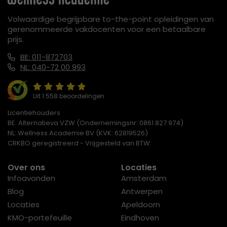
Volwaardige begrijpbare to-the-point opleidingen van
gerenommeerde vakdocenten voor een betaalbare
prijs.
BE: 011-872703
NL: 040-72 00 993
Uit 1.558 beoordelingen
Licentiehouders
BE: Alternatieva VZW (Ondernemingsnr: 0861.827.974)
NL: Wellness Academie BV (KVK: 62819526)
CRKBO geregistreerd - Vrijgesteld van BTW
Over ons
Locaties
Infoavonden
Amsterdam
Blog
Antwerpen
Locaties
Apeldoorn
KMO-portefeuille
Eindhoven