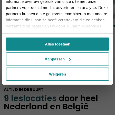
informatie over uw gebruik van onze site met onze
Laatste week! 10% korting t.e.m. 15 augustus,
partners voor social media, adverteren en analyse. Deze
daarna eindigt de zomeractie definitief.
partners kunnen deze gegevens combineren met andere
Sluiten
informatie die u aan ze heeft verstrekt of die ze hebben
Nagelstyliste Gelnagels basis
Pedi
verzameld op basis van uw gebruik van hun services.
Duur
2 dagen
Duur
Prijs
v.a. € 269
Prijs
Alles toestaan
Meer informatie
Aanpassen
Weigeren
ALTIJD IN DE BUURT
9 leslocaties
door heel
Nederland en België