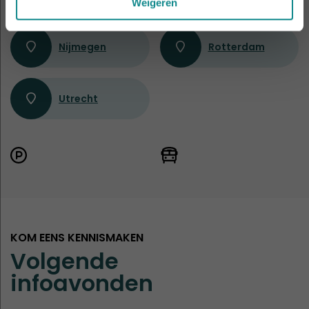
Weigeren
Nijmegen
Rotterdam
Utrecht
KOM EENS KENNISMAKEN
Volgende
infoavonden