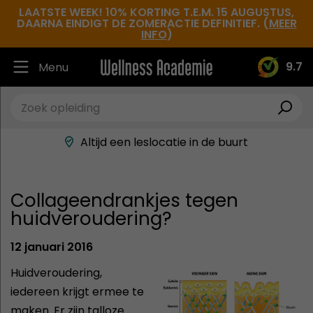
LAATSTE WEEK! 10% KORTING T.E.M. 15 AUGUSTUS,
DAARNA EINDIGT DE ZOMERACTIE DEFINITIEF. (
MEER
INFO
)
9.7
Menu
Ruim 30.000 tevreden studenten
Beste docenten in de branche
Altijd een leslocatie in de buurt
Hoge tevredenheidsscore
Collageendrankjes tegen
huidveroudering?
12 januari 2016
Huidveroudering,
iedereen krijgt ermee te
maken. Er zijn talloze