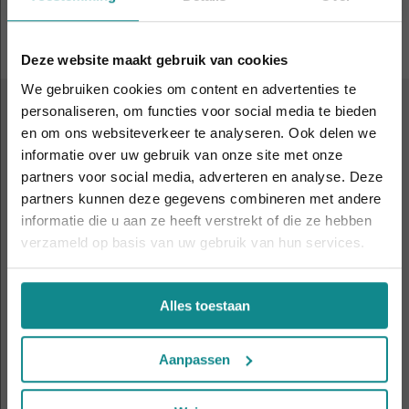
Deze website maakt gebruik van cookies
We gebruiken cookies om content en advertenties te
personaliseren, om functies voor social media te bieden
ALTIJD IN DE BUURT
en om ons websiteverkeer te analyseren. Ook delen we
9 leslocaties
door heel
informatie over uw gebruik van onze site met onze
Laatste week! 10% korting t.e.m. 15 augustus,
partners voor social media, adverteren en analyse. Deze
Nederland en België
daarna eindigt de zomeractie definitief.
partners kunnen deze gegevens combineren met andere
Sluiten
informatie die u aan ze heeft verstrekt of die ze hebben
verzameld op basis van uw gebruik van hun services.
Amsterdam
Antwerpen
Alles toestaan
Apeldoorn
Eindhoven
Aanpassen
Gent
Hasselt