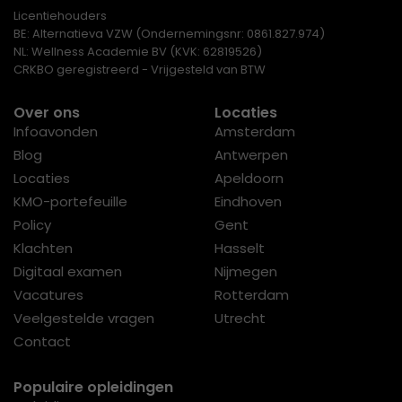
Licentiehouders
BE: Alternatieva VZW (Ondernemingsnr: 0861.827.974)
NL: Wellness Academie BV (KVK: 62819526)
CRKBO geregistreerd - Vrijgesteld van BTW
Over ons
Locaties
Infoavonden
Amsterdam
Blog
Antwerpen
Locaties
Apeldoorn
KMO-portefeuille
Eindhoven
Policy
Gent
Klachten
Hasselt
Digitaal examen
Nijmegen
Vacatures
Rotterdam
Veelgestelde vragen
Utrecht
Contact
Populaire opleidingen