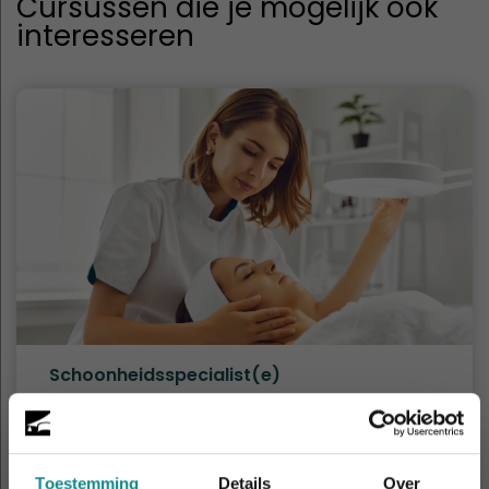
Cursussen die je mogelijk ook
interesseren
Schoonheidsspecialist(e)
Duur
18 - 26 dagen
Prijs
v.a. € 1.859
Meer informatie
Toestemming
Details
Over