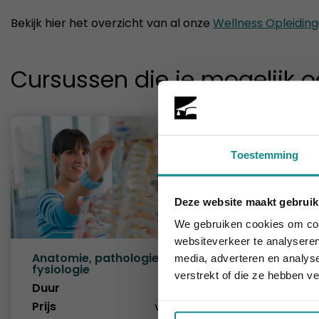
Bekijk hier het overzicht van al onze
Wellness
Opleidin
Cursussen die je mogelijk o
Toestemming
Deze website maakt gebruik
De hittegolf 
We gebruiken cookies om cont
websiteverkeer te analyseren
Anatomie, pathologie &
Massage
media, adverteren en analys
fysiologie
Duur
verstrekt of die ze hebben v
Duur
2 dagen
Prijs
Prijs
v.a. € 299