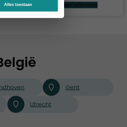
e
Meer informatie
Alles toestaan
België
indhoven
Gent
Utrecht