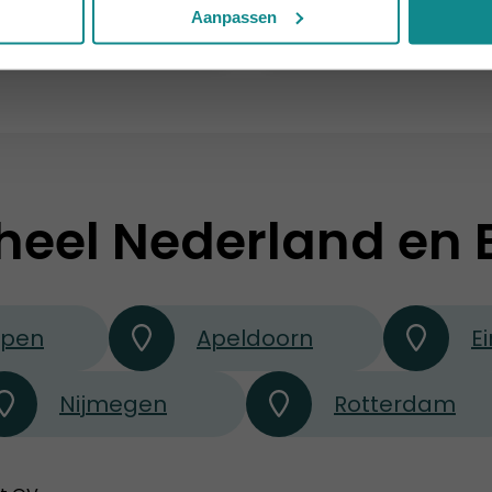
Meer informatie
Meer informati
Aanpassen
heel Nederland en 
rpen
Apeldoorn
E
Nijmegen
Rotterdam