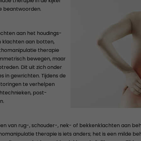
ie therapie in de kijker
te beantwoorden.
achten aan het houdings-
 klachten aan botten,
thomanipulatie therapie
symmetrisch bewegen, maar
treden. Dit uit zich onder
s in gewrichten. Tijdens de
storingen te verhelpen
htechnieken, post-
n.
n van rug-, schouder-, nek- of bekkenklachten aan beha
thomanipulatie therapie is iets anders; het is een milde b