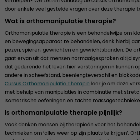
verhelpen? We zetten vandaag de cursus orthomanipulat
door enkele veel gestelde vragen over deze therapie 
Wat is orthomanipulatie therapie?
Orthomanipulatie therapie is een behandelwijze om kl
en bewegingsapparaat te behandelen, denk hierbij aan
pezen, spieren, gewrichten en gewrichtsbanden. De or
gaat ervan uit dat mensen normaalgesproken altijd 
dat gedurende het leven hier verstoringen in kunnen op
andere in scheefstand, beenlengteverschil en blokkade
Cursus Orthomanipulatie Therapie
leer je om deze ver
met behulp van manipulaties in combinatie met stretc
isometrische oefeningen en zachte massagetechnieke
Is orthomanipulatie therapie pijnlijk?
Vaak denken mensen bij therapieën voor het behandele
technieken om ‘alles weer op zijn plaats te krijgen’. Or