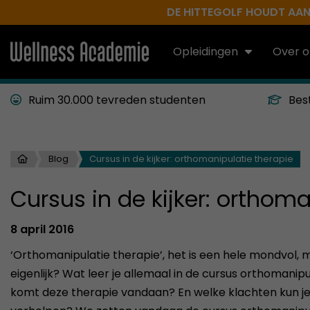
DE HITTEGOLF HOUDT AAN.
Opleidingen
Over o
Ruim 30.000 tevreden studenten
Bes
Blog
Cursus in de kijker: orthomanipulatie therapie
Cursus in de kijker: orthoma
8 april 2016
‘Orthomanipulatie therapie’, het is een hele mondvol,
eigenlijk? Wat leer je allemaal in de cursus orthomanip
komt deze therapie vandaan? En welke klachten kun j