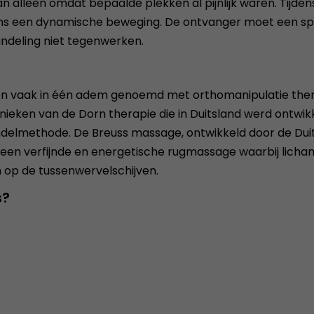
 alleen omdat bepaalde plekken al pijnlijk waren. Tijde
ens een dynamische beweging. De ontvanger moet een spec
handeling niet tegenwerken.
vaak in één adem genoemd met orthomanipulatie therapie.
eken van de Dorn therapie die in Duitsland werd ontwikkel
elmethode. De Breuss massage, ontwikkeld door de Duits
 een verfijnde en energetische rugmassage waarbij licham
n op de tussenwervelschijven.
s?