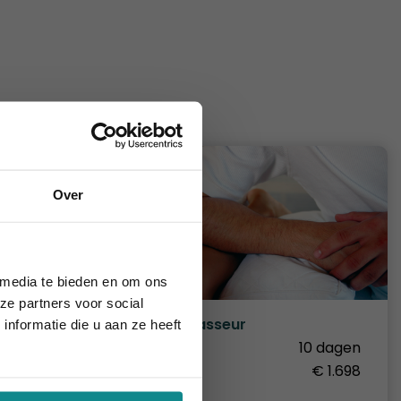
Over
augustus 2026.
 media te bieden en om ons
ze partners voor social
rapie
Sportmasseur
nformatie die u aan ze heeft
Duur
10 dagen
2 dagen
Prijs
€ 1.698
€ 349