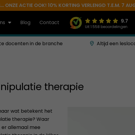
.. ONZE ACTIE OOK! 10% KORTING VERLENGD T.E.M. 7 AU
9.7
ns
Blog
Contact
Uit 1.558 beoordelingen
te docenten in de branche
Altijd een lesloc
nipulatie therapie
 maar wat betekent het
ulatie therapie? Waar
e er allemaal mee