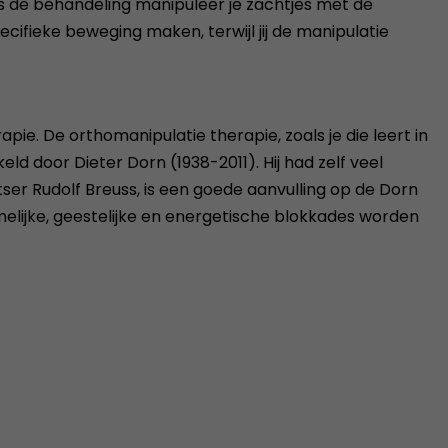
ns de behandeling manipuleer je zachtjes met de
ifieke beweging maken, terwijl jij de manipulatie
 De orthomanipulatie therapie, zoals je die leert in
d door Dieter Dorn (1938-2011). Hij had zelf veel
er Rudolf Breuss, is een goede aanvulling op de Dorn
elijke, geestelijke en energetische blokkades worden