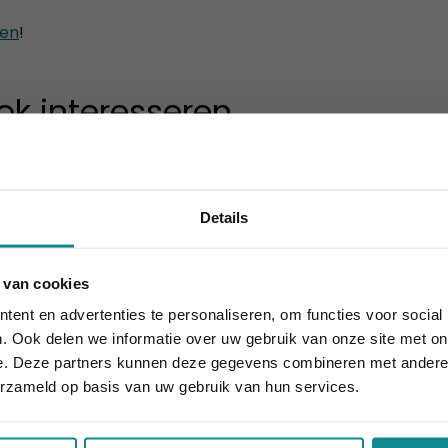
gen
!
ok interesseren
Details
 van cookies
houdt aan... onze actie ook! 10% korting verlengd t.e.m. 7 
ent en advertenties te personaliseren, om functies voor social
Sluiten
. Ook delen we informatie over uw gebruik van onze site met on
therapeut / Masseur
Orthomanipulatie the
e. Deze partners kunnen deze gegevens combineren met andere i
(Dorn)
4 dagen
erzameld op basis van uw gebruik van hun services.
Duur
€ 638
Prijs