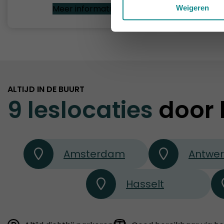
Meer informatie
Weigeren
ALTIJD IN DE BUURT
9 leslocaties
door 
Amsterdam
Antwe
Hasselt