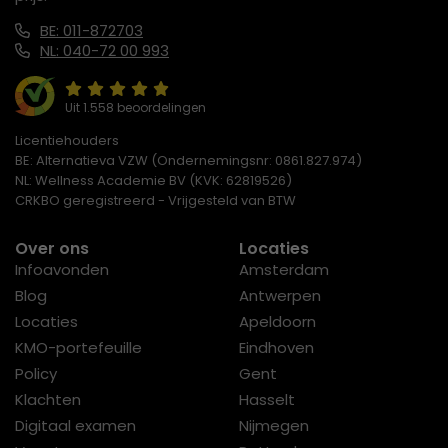
BE: 011-872703
NL: 040-72 00 993
Uit 1.558 beoordelingen
Licentiehouders
BE: Alternatieva VZW (Ondernemingsnr: 0861.827.974)
NL: Wellness Academie BV (KVK: 62819526)
CRKBO geregistreerd - Vrijgesteld van BTW
Over ons
Locaties
Infoavonden
Amsterdam
Blog
Antwerpen
Locaties
Apeldoorn
KMO-portefeuille
Eindhoven
Policy
Gent
Klachten
Hasselt
Digitaal examen
Nijmegen