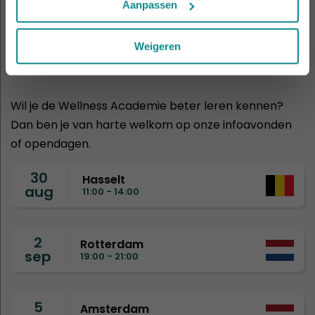
Aanpassen
KOM EENS KENNISMAKEN
Volgende
Weigeren
infoavonden
Wil je de Wellness Academie beter leren kennen?
Dan ben je van harte welkom op onze infoavonden
of opendagen.
30
Hasselt
aug
11:00 - 14:00
2
Rotterdam
sep
19:00 - 21:00
5
Amsterdam