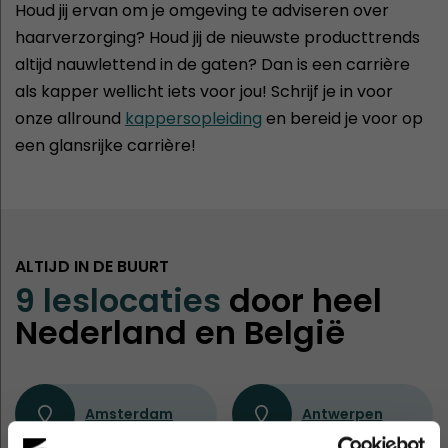
Houd jij ervan om je omgeving te adviseren over
haarverzorging? Houd jij de nieuwste producttrends
altijd nauwlettend in de gaten? Dan is een carrière
als kapper wellicht iets voor jou! Schrijf je in voor
onze allround
kappersopleiding
en bereid je voor op
een glansrijke carrière!
ALTIJD IN DE BUURT
9 leslocaties
door heel
Nederland en België
Amsterdam
Antwerpen