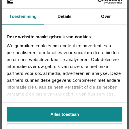
Apeldoorn
Eindhoven
Toestemming
Details
Over
Gent
Hasselt
Deze website maakt gebruik van cookies
We gebruiken cookies om content en advertenties te
personaliseren, om functies voor social media te bieden
Nijmegen
Rotterdam
en om ons websiteverkeer te analyseren. Ook delen we
informatie over uw gebruik van onze site met onze
Laatste week! 10% korting t.e.m. 15 augustus,
partners voor social media, adverteren en analyse. Deze
daarna eindigt de zomeractie definitief.
Utrecht
partners kunnen deze gegevens combineren met andere
Sluiten
informatie die u aan ze heeft verstrekt of die ze hebben
verzameld op basis van uw gebruik van hun services.
Alles toestaan