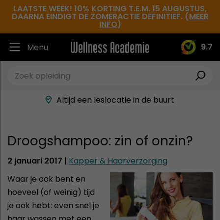
LAATSTE WEEK! 10% KORTING T.E.M. 15 AUGUSTUS,
DAARNA EINDIGT DE ZOMERACTIE DEFINITIEF. (
MEER
INFO
)
9.7
Menu
Ruim 30.000 tevreden studenten
Beste docenten in de branche
Altijd een leslocatie in de buurt
Hoge tevredenheidsscore
Droogshampoo: zin of onzin?
2 januari 2017
|
Kapper & Haarverzorging
Waar je ook bent en
hoeveel (of weinig) tijd
je ook hebt: even snel je
haar wassen met een