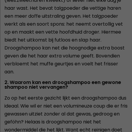
(lees:zweetharen kweekt) of liever niet elke dag je
haar wast. Het bevat talgpoeder die vettige haren
een meer doffe uitstraling geven. Het talgpoeder
werkt als een soort spons: het neemt overtollig vet
op en maakt een vette hoofdhuid droger. Hiermee
biedt het uitkomst bij futloos en slap haar.
Droogshampoo kan net die hoognodige extra boost
geven die het haar extra volume geeft. Bovendien
verbloemt het muffe geurtjes en voelt het frisser
aan.
2. Waarom kan een droogshampoo een gewone
shampoo niet vervangen?
Zo op het eerste gezicht lijkt een droogshampoo dus
ideaal. Wie wil er niet een volumineuze coup die er fris
gewassen uitziet zonder al dat gewas, gedroog en
geföhn? Helaas is droogshampoo niet het
wondermiddel die het lijkt. Want echt reinigen doet