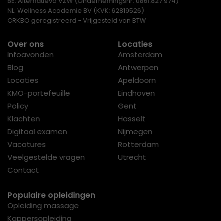
BE: Alternatieva VZW (Ondernemingsnr: 0861.827.974)
NL: Wellness Academie BV (KVK: 62819526)
CRKBO geregistreerd - Vrijgesteld van BTW
Over ons
Locaties
Infoavonden
Amsterdam
Blog
Antwerpen
Locaties
Apeldoorn
KMO-portefeuille
Eindhoven
Policy
Gent
Klachten
Hasselt
Digitaal examen
Nijmegen
Vacatures
Rotterdam
Veelgestelde vragen
Utrecht
Contact
Populaire opleidingen
Opleiding massage
Kappersopleiding