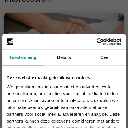
Toestemming
Details
Over
Deze website maakt gebruik van cookies
We gebruiken cookies om content en advertenties te
Nagelstyliste Gelnagels basis
personaliseren, om functies voor social media te bieden
Duur
2 dagen
en om ons websiteverkeer te analyseren. Ook delen we
Prijs
v.a. € 269
informatie over uw gebruik van onze site met onze
Laatste week! 10% korting t.e.m. 15 augustus,
Meer informatie
partners voor social media, adverteren en analyse. Deze
daarna eindigt de zomeractie definitief.
partners kunnen deze gegevens combineren met andere
Sluiten
informatie die u aan ze heeft verstrekt of die ze hebben