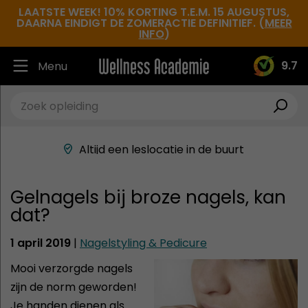
LAATSTE WEEK! 10% KORTING T.E.M. 15 AUGUSTUS,
DAARNA EINDIGT DE ZOMERACTIE DEFINITIEF. (
MEER
INFO
)
9.7
Menu
Ruim 30.000 tevreden studenten
Beste docenten in de branche
Altijd een leslocatie in de buurt
Hoge tevredenheidsscore
Gelnagels bij broze nagels, kan
dat?
1 april 2019
|
Nagelstyling & Pedicure
Mooi verzorgde nagels
zijn de norm geworden!
Je handen dienen als