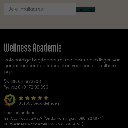
Inschrijven
Volwaardige begrijpbare to-the-point opleidingen van
gerenommeerde vakdocenten voor een betaalbare
prijs.
BE: 011-872703
NL: 040-72 00 993
Uit 1.558 beoordelingen
Licentiehouders
BE: Alternatieva VZW (Ondernemingsnr: 0861.827.974)
NL: Wellness Academie BV (KVK: 62819526)