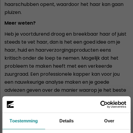
haarschubben opent, waardoor het haar kan gaan
pluizen.
Meer weten?
Heb je voortdurend droog en breekbaar haar of juist
steeds te vet haar, dan is het een goed idee om je
haar, huid en haarverzorgingsproducten eens
kritisch onder de loep te nemen. Mogelijk dat het
probleem te maken heeft met een verkeerde
zuurgraad. Een professionele kapper kan voor jou
een nauwkeurige analyse maken en je goede
adviezen geven over de manier waarop je het beste
je haren kunt verzorgen. Wil je hier graag zelf het
fijne van weten? Volg dan onze
Kappersopleiding
!
Toestemming
Details
Over
Cursussen die je mogelijk ook