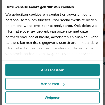
interesseren
Deze website maakt gebruik van cookies
We gebruiken cookies om content en advertenties te
personaliseren, om functies voor social media te bieden
en om ons websiteverkeer te analyseren. Ook delen we
informatie over uw gebruik van onze site met onze
De hittegolf houdt aan... onze actie ook! 10%
partners voor social media, adverteren en analyse. Deze
korting verlengd t.e.m. 7 augustus 2026.
partners kunnen deze gegevens combineren met andere
Sluiten
informatie die u aan ze heeft verstrekt of die ze hebben
verzameld op basis van uw gebruik van hun services.
Gelaatsverzorging
Haark
Duur
4 dagen
Duur
Alles toestaan
Prijs
€ 565
Prijs
Meer informatie
Aanpassen
Weigeren