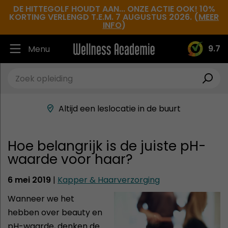
DE HITTEGOLF HOUDT AAN... ONZE ACTIE OOK! 10%
KORTING VERLENGD T.E.M. 7 AUGUSTUS 2026. (
MEER
INFO
)
9.7
Menu
Ruim 30.000 tevreden studenten
Beste docenten in de branche
Altijd een leslocatie in de buurt
Hoge tevredenheidsscore
Hoe belangrijk is de juiste pH-
waarde voor haar?
6 mei 2019
|
Kapper & Haarverzorging
Wanneer we het
hebben over beauty en
pH-waarde, denken de