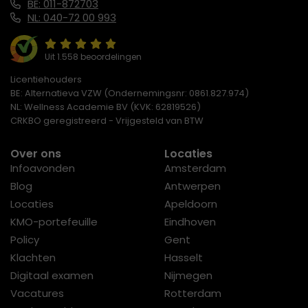
BE: 011-872703
NL: 040-72 00 993
Uit 1.558 beoordelingen
Licentiehouders
BE: Alternatieva VZW (Ondernemingsnr: 0861.827.974)
NL: Wellness Academie BV (KVK: 62819526)
CRKBO geregistreerd - Vrijgesteld van BTW
Over ons
Locaties
Infoavonden
Amsterdam
Blog
Antwerpen
Locaties
Apeldoorn
KMO-portefeuille
Eindhoven
Policy
Gent
Klachten
Hasselt
Digitaal examen
Nijmegen
Vacatures
Rotterdam