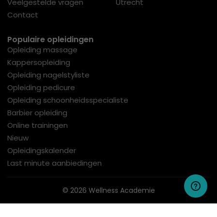
Veelgestelde vragen
Utrecht
Contact
Populaire opleidingen
Opleiding massage
Kappersopleiding
Opleiding nagelstyliste
Opleiding pedicure
Opleiding schoonheidsspecialiste
Barbier opleiding
Online trainingen
Nieuw
Opleidingskalender
Last minute aanbiedingen
© 2026 Wellness Academie
Algemene Voorwaarden
Privacy
NRTO Gedragscode