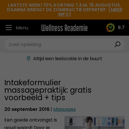
LAATSTE WEEK! 10% KORTING T.E.M. 15 AUGUSTUS,
DAARNA EINDIGT DE ZOMERACTIE DEFINITIEF. (
MEER
INFO
)
9.7
Menu
Ruim 30.000 tevreden studenten
Beste docenten in de branche
Altijd een leslocatie in de buurt
Hoge tevredenheidsscore
Intakeformulier
massagepraktijk: gratis
voorbeeld + tips
20 september 2016
|
Massages
Een goede ontvangst is
goud waard! Door je