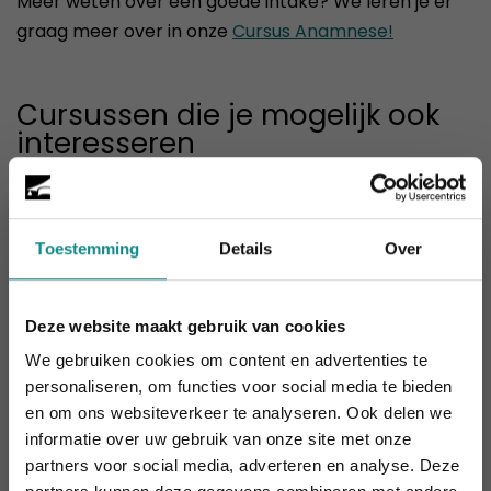
Meer weten over een goede intake? We leren je er
graag meer over in onze
Cursus Anamnese!
Cursussen die je mogelijk ook
interesseren
Toestemming
Details
Over
Deze website maakt gebruik van cookies
We gebruiken cookies om content en advertenties te
personaliseren, om functies voor social media te bieden
en om ons websiteverkeer te analyseren. Ook delen we
informatie over uw gebruik van onze site met onze
Laatste week! 10% korting t.e.m. 15 augustus,
partners voor social media, adverteren en analyse. Deze
daarna eindigt de zomeractie definitief.
Massagetherapeut / Masseur