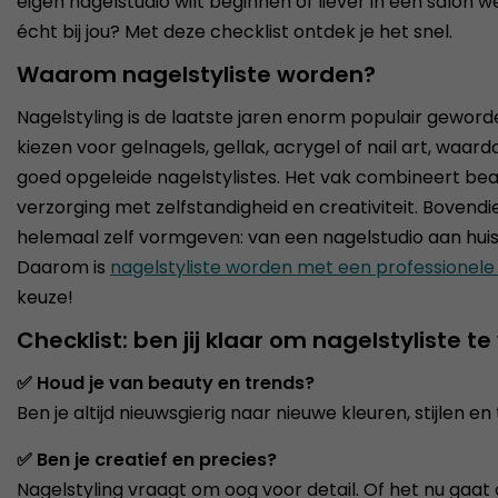
eigen nagelstudio wilt beginnen of liever in een salon 
écht bij jou? Met deze checklist ontdek je het snel.
Waarom nagelstyliste worden?
Nagelstyling is de laatste jaren enorm populair gewo
kiezen voor gelnagels, gellak, acrygel of nail art, waard
goed opgeleide nagelstylistes. Het vak combineert bea
verzorging met zelfstandigheid en creativiteit. Bovendi
helemaal zelf vormgeven: van een nagelstudio aan huis
Daarom is
nagelstyliste worden met een professionele 
keuze!
Checklist: ben jij klaar om nagelstyliste t
✅ Houd je van beauty en trends?
Ben je altijd nieuwsgierig naar nieuwe kleuren, stijlen 
✅ Ben je creatief en precies?
Nagelstyling vraagt om oog voor detail. Of het nu gaat 