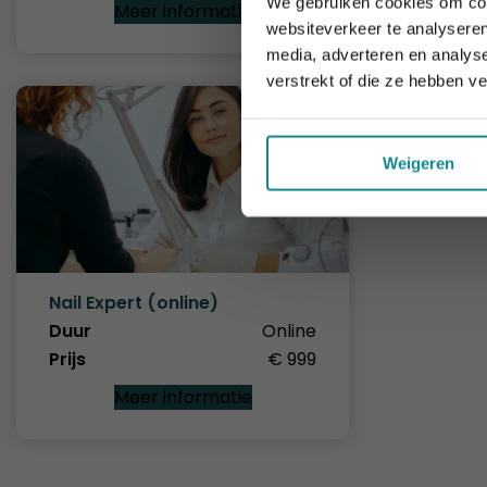
We gebruiken cookies om cont
Meer informatie
websiteverkeer te analyseren
media, adverteren en analys
verstrekt of die ze hebben v
Weigeren
Nail Expert (online)
Duur
Online
Prijs
€ 999
Meer informatie