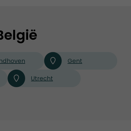
België
indhoven
Gent
Utrecht