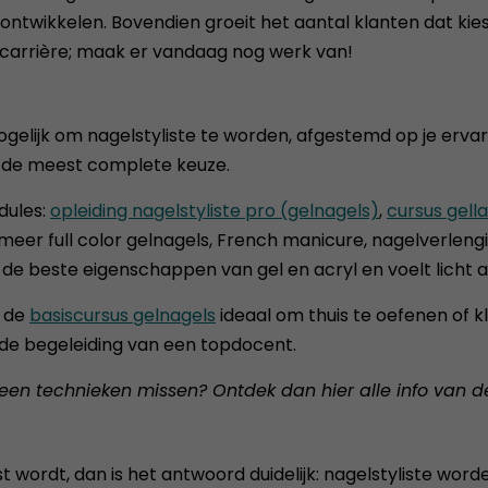
ijl ontwikkelen. Bovendien groeit het aantal klanten dat ki
 carrière; maak er vandaag nog werk van!
ogelijk om nagelstyliste te worden, afgestemd op je ervari
de meest complete keuze.
dules:
opleiding nagelstyliste pro (gelnagels)
,
cursus gell
eer full color gelnagels, French manicure, nagelverleng
 de beste eigenschappen van gel en acryl en voelt licht a
s de
basiscursus gelnagels
ideaal om thuis te oefenen of kle
 de begeleiding van een topdocent.
geen technieken missen? Ontdek dan hier alle info van 
 wordt, dan is het antwoord duidelijk: nagelstyliste worden 