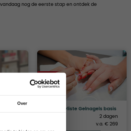
et vandaag nog de eerste stap en ontdek de
Over
nd)
Nagelstyliste Gelnagels basis
9 dagen
Duur
2 dagen
€ 1.263
Prijs
v.a. € 269
augustus 2026.