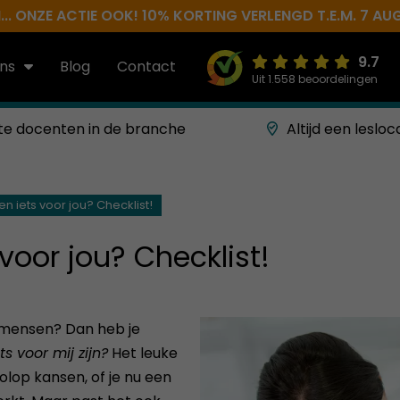
.. ONZE ACTIE OOK! 10% KORTING VERLENGD T.E.M. 7 AU
9.7
ns
Blog
Contact
Uit 1.558 beoordelingen
te docenten in de branche
Altijd een lesloc
en iets voor jou? Checklist!
 voor jou? Checklist!
n mensen? Dan heb je
s voor mij zijn?
Het leuke
volop kansen, of je nu een