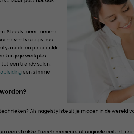
werkt. Maar past het ook
rden. Steeds meer mensen
oor er veel vraag is naar
uty, mode en persoonlijke
en kun je je werkplek
 tot een trendy salon.
opleiding
een slimme
e worden?
en technieken? Als nagelstyliste zit je midden in de wereld
om een strakke French manicure of originele nail art: nauw