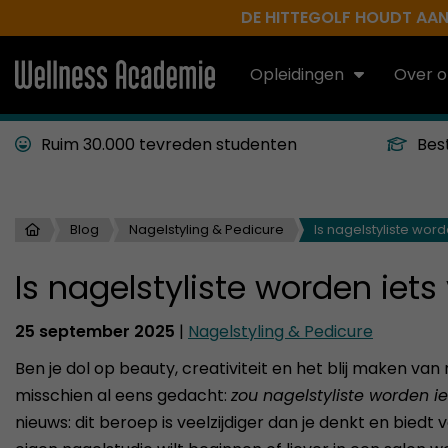
DE HITTEGOLF HOUDT AAN.
Opleidingen
Over o
Ruim 30.000 tevreden studenten
Bes
Blog
Nagelstyling & Pedicure
Is nagelstyliste word
Is nagelstyliste worden iets
25 september 2025
|
Nagelstyling & Pedicure
Ben je dol op beauty, creativiteit en het blij maken va
misschien al eens gedacht:
zou nagelstyliste worden iet
nieuws: dit beroep is veelzijdiger dan je denkt en biedt 