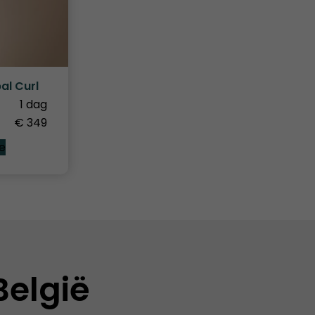
al Curl
1 dag
€ 349
e
België