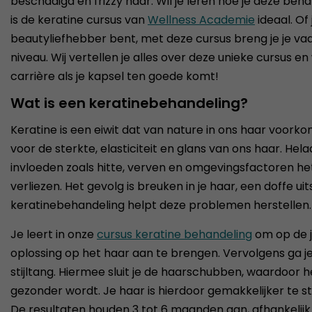
beschadigd en frizzy haar. Wil je leren hoe je deze beha
is de keratine cursus van
Wellness Academie
ideaal. Of 
beautyliefhebber bent, met deze cursus breng je je v
niveau. Wij vertellen je alles over deze unieke cursus e
carrière als je kapsel ten goede komt!
Wat is een keratinebehandeling?
Keratine is een eiwit dat van nature in ons haar voorko
voor de sterkte, elasticiteit en glans van ons haar. Hel
invloeden zoals hitte, verven en omgevingsfactoren het
verliezen. Het gevolg is breuken in je haar, een doffe uit
keratinebehandeling helpt deze problemen herstellen.
Je leert in onze
cursus keratine behandeling
om op de j
oplossing op het haar aan te brengen. Vervolgens ga j
stijltang. Hiermee sluit je de haarschubben, waardoor he
gezonder wordt. Je haar is hierdoor gemakkelijker te sty
De resultaten houden 3 tot 6 maanden aan, afhankelijk 