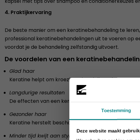
kapsel met tips over shampoo en conditionerkeuzes en
4. Praktijkervaring
De beste manier om een keratinebehandeling te leren, i
professional keratinebehandelingen uit te voeren op e
voordat je de behandeling zelfstandig uitvoert.
De voordelen van een keratinebehandeli
Glad haar
Keratine helpt om kroezig, onhandelbaar haar te tem
Langdurige resultaten
De effecten van een keratinebehandeling kunnen tot
Toestemming
Gezonder haar
Keratine herstelt beschadigd haar, vermindert breuk
Deze website maakt gebruik
Minder tijd kwijt aan styling
De hittegolf 