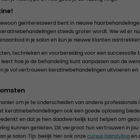
ine!
ewoon geïnteresseerd bent in nieuwe haarbehandelingen, 
r keratinebehandelingen steeds groter wordt. Wie wil er
enaanbod in je salon en kun je nieuwe klanten aantrekken
cten, technieken en voorbereiding voor een succesvolle be
Je leert hoe je de behandeling kunt aanpassen aan de wen
un je vol vertrouwen keratinebehandelingen uitvoeren en 
nkomsten
manier om je te onderscheiden van andere professionals i
et keratinebehandelingen ook een goede oplossing biede
eedenkt en dat je hen daadwerkelijk kunt helpen om gezon
 kunnen genieten. Dit vergroot hun vertrouwen in jou als
n je salon. Tip: bekijk hier ook onze
cursus hairstyling
en 