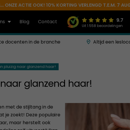
.. ONZE ACTIE OOK! 10% KORTING VERLENGD T.E.M. 7 AU
9.7
ns
Blog
Contact
Uit 1.558 beoordelingen
te docenten in de branche
Altijd een lesloc
an pluizig naar glanzend haar!
g naar glanzend haar!
en met de stijltang in de
at je zoekt! Deze populaire
aar, maar herstelt ook