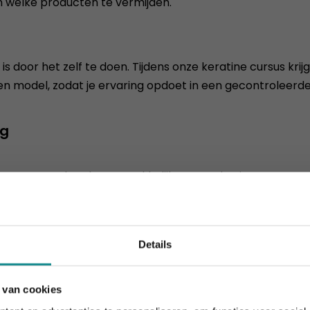
 welke producten te vermijden.
s door het zelf te doen. Tijdens onze keratine cursus kri
en model, zodat je ervaring opdoet in een gecontroleerd
ng
men, waardoor het gemakkelijker te stylen is.
 3-6 maanden aanhouden, afhankelijk van het haartype 
Details
 en voegt glans toe.
 van cookies
houdt aan... onze actie ook! 10% korting verlengd t.e.m. 7 