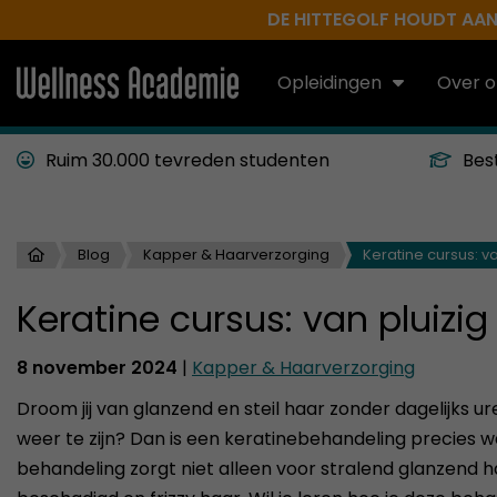
DE HITTEGOLF HOUDT AAN.
Opleidingen
Over o
Ruim 30.000 tevreden studenten
Bes
Blog
Kapper & Haarverzorging
Keratine cursus: v
Keratine cursus: van pluizi
8 november 2024
|
Kapper & Haarverzorging
Droom jij van glanzend en steil haar zonder dagelijks ur
weer te zijn? Dan is een keratinebehandeling precies w
behandeling zorgt niet alleen voor stralend glanzend h