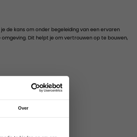
jg je de kans om onder begeleiding van een ervaren
e omgeving. Dit helpt je om vertrouwen op te bouwen,
en de nazorg.
Over
augustus 2026.