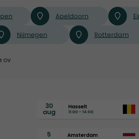
rpen
Apeldoorn
E
Nijmegen
Rotterdam
et OV
30
Hasselt
aug
11:00 - 14:00
5
Amsterdam