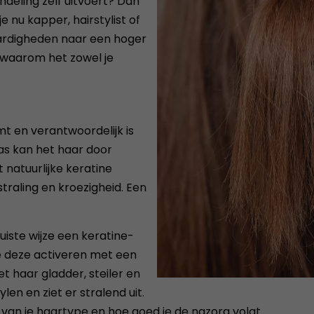
ndeling zelf uitvoert? Dan
je nu kapper, hairstylist of
aardigheden naar een hoger
n waarom het zowel je
mt en verantwoordelijk is
aas kan het haar door
 natuurlijke keratine
straling en kroezigheid. Een
uiste wijze een keratine-
e deze activeren met een
t haar gladder, steiler en
len en ziet er stralend uit.
van je haartype en hoe goed je de nazorg volgt.