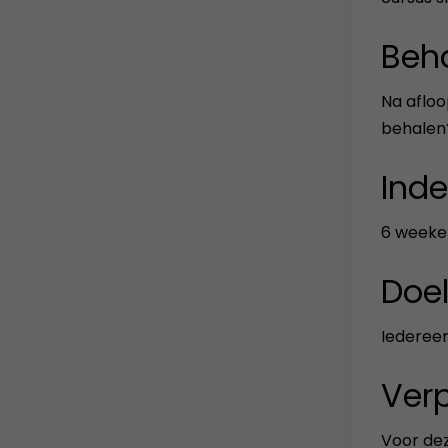
Beha
Na afloo
behalen
Inde
6 weeken
Doe
Iedereen
Verp
Voor dez