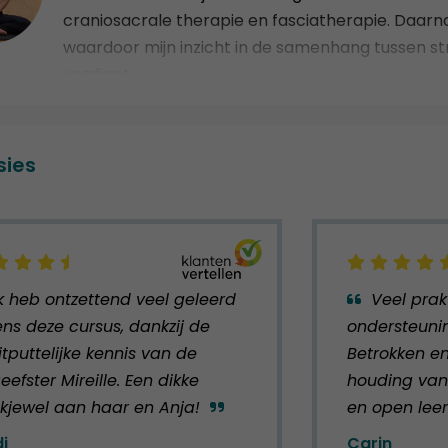
craniosacrale therapie en fasciatherapie. Daarnaa
waardoor mijn inzicht in de samenhang tussen str
verdiept.
Mijn grootste passie is het verbinden van de eeu
wetenschappelijke inzichten uit het Westen. Com
sies
praktische inzichten die inspireren en onmiddellij
Mijn missie is mensen te helpen hun energiesyste
taal waarmee lichaam, hoofd en hart voortduren
verstaan, krijgt meer inzicht in zichzelf, ontdek
kan opnieuw de regie nemen over zijn eigen welzij
Ik heb ontzettend veel geleerd
Veel prak
ens deze cursus, dankzij de
ondersteunin
Mijn overtuiging is eenvoudig:
tputtelijke kennis van de
Betrokken e
"Begrijp je energiesysteem en ontdek het genie i
eefster Mireille. Een dikke
houding van 
kjewel aan haar en Anja!
en open lee
i
Carin