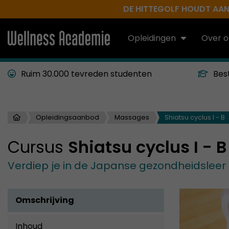
DE HITTEGOLF HOUDT AAN.
Opleidingen
Over o
Ruim 30.000 tevreden studenten
Bes
Opleidingsaanbod
Massages
Shiatsu cyclus I - B
Cursus
Shiatsu cyclus I - B
Verdiep je in de Japanse gezondheidsleer 
Omschrijving
Inhoud