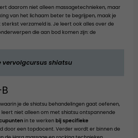
leert daarom niet alleen massagetechnieken, maar
rking van het lichaam beter te begrijpen, maak je
sterkst verzameld is. Je leert ook alles over de
onderwerpen die aan bod komen zijn: de
e vervolgcursus shiatsu
-B
, waarin je de shiatsu behandelingen gaat oefenen,
 Je leert niet alleen om met shiatsu ontspannende
acupunten
in te werken
bij specifieke
eid door een topdocent. Verder wordt er binnen de
van de Hara massage en rocking technieken.