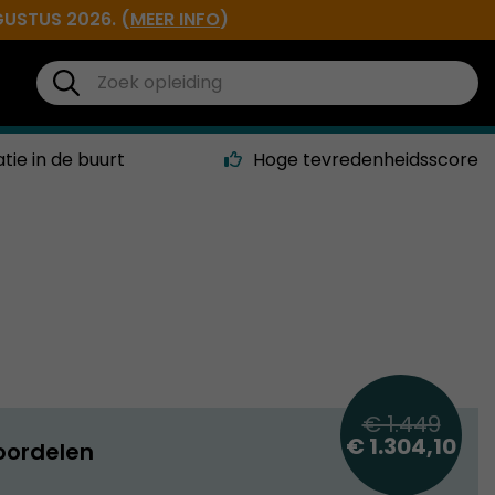
GUSTUS 2026. (
MEER INFO
)
atie in de buurt
Hoge tevredenheidsscore
€ 1.449
€ 1.304,10
oordelen