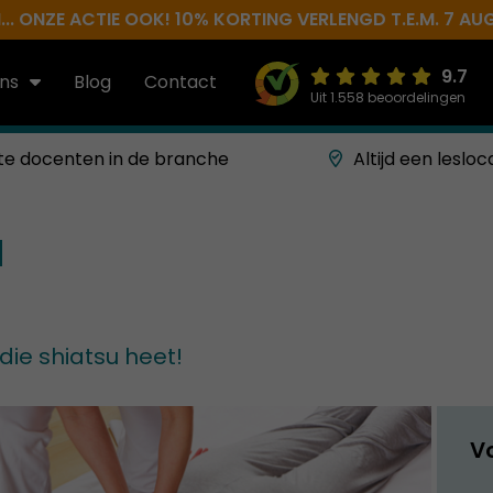
.. ONZE ACTIE OOK! 10% KORTING VERLENGD T.E.M. 7 AU
9.7
ns
Blog
Contact
Uit 1.558 beoordelingen
te docenten in de branche
Altijd een lesloc
die shiatsu heet!
V