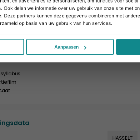
ent en advertenties te personaliseren, om functies voor social
Sluiten
. Ook delen we informatie over uw gebruik van onze site met on
e. Deze partners kunnen deze gegevens combineren met andere i
erzameld op basis van uw gebruik van hun services.
ro
€ 1.304,10
heid tot
gespreide betaling
in 5 termijnen van 20%.
Aanpassen
pen:
 syllabus
tiefilm
icaat
dingsdata
HASSELT