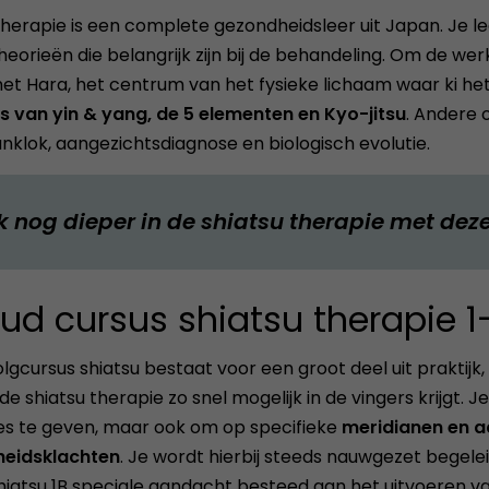
therapie is een complete gezondheidsleer uit Japan. Je 
heorieën die belangrijk zijn bij de behandeling. Om de we
et Hara, het centrum van het fysieke lichaam waar ki het 
s van yin & yang,
de 5 elementen en Kyo-jitsu
. Andere 
nklok, aangezichtsdiagnose en biologisch evolutie.
k nog dieper in de shiatsu therapie met dez
ud cursus shiatsu therapie 1
lgcursus shiatsu bestaat voor een groot deel uit praktijk
 de shiatsu therapie zo snel mogelijk in de vingers krijgt.
s te geven, maar ook om op specifieke
meridianen en 
eidsklachten
. Je wordt hierbij steeds nauwgezet begel
hiatsu 1B speciale aandacht besteed aan het uitvoeren 