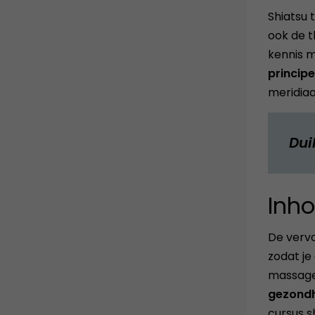
Shiatsu 
ook de t
kennis m
principe
meridiaa
Dui
Inho
De vervo
zodat je
massage
gezondh
cursus s