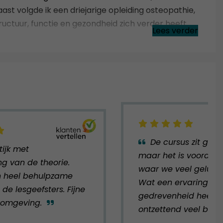
st volgde ik een driejarige opleiding osteopathie,
uctuur, functie en gezondheid zich verder heeft
Lees verder
wenoude intuïtieve wijsheid uit het Oosten met de
plexe materie vertaal ik graag naar heldere,
k toepasbaar zijn.
em te begrijpen. Voor mij is dit de fundamentele
d met elkaar communiceren. Wie die taal leert
t de oorzaken achter fysieke en mentale klachten en
De cursus zit goed
n.
tijk met
maar het is vooral d
g van de theorie.
waar we veel geluk
n heel behulpzame
Wat een ervaring en
n jezelf."
de lesgeefsters. Fijne
gedrevenheid heeft zi
romgeving.
ontzettend veel bij: s