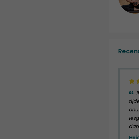
Recen
tijd
onui
lesg
dan
Heid