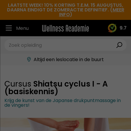
LAATSTE WEEK! 10% KORTING T.E.M. 15 AUGUSTUS,
DAARNA EINDIGT DE ZOMERACTIE DEFINITIEF. (
MEER
INFO
)
9.7
Menu
Ruim 30.000 tevreden studenten
Beste docenten in de branche
Altijd een leslocatie in de buurt
Hoge tevredenheidsscore
Cursus
Shiatsu cyclus I - A
(basiskennis)
Krijg de kunst van de Japanse drukpuntmassage in
de vingers!