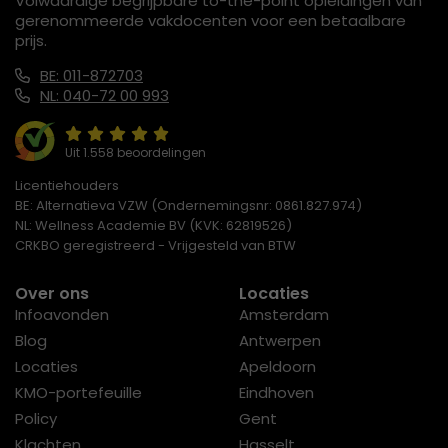
Volwaardige begrijpbare to-the-point opleidingen van
gerenommeerde vakdocenten voor een betaalbare
prijs.
BE: 011-872703
NL: 040-72 00 993
Uit 1.558 beoordelingen
Licentiehouders
BE: Alternatieva VZW (Ondernemingsnr: 0861.827.974)
NL: Wellness Academie BV (KVK: 62819526)
CRKBO geregistreerd - Vrijgesteld van BTW
Over ons
Locaties
Infoavonden
Amsterdam
Blog
Antwerpen
Locaties
Apeldoorn
KMO-portefeuille
Eindhoven
Policy
Gent
Klachten
Hasselt