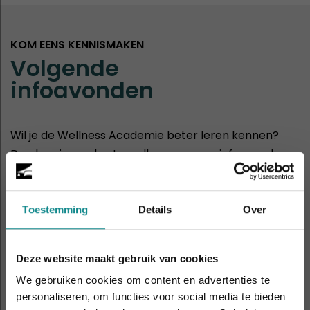
KOM EENS KENNISMAKEN
Volgende
infoavonden
Wil je de Wellness Academie beter leren kennen?
Dan ben je van harte welkom op onze infoavonden
of opendagen.
30
Hasselt
Toestemming
Details
Over
aug
11:00 - 14:00
Deze website maakt gebruik van cookies
2
Rotterdam
sep
We gebruiken cookies om content en advertenties te
19:00 - 21:00
personaliseren, om functies voor social media te bieden