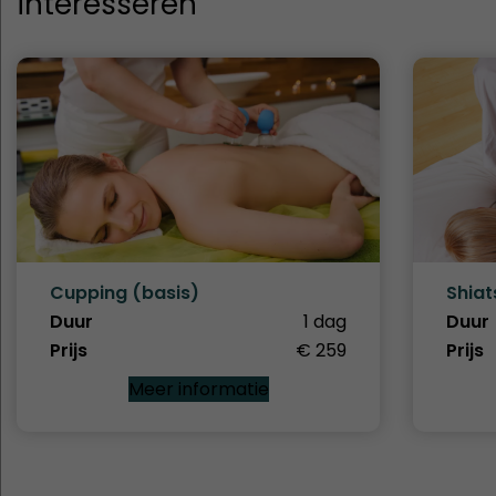
interesseren
Cupping (basis)
Shiat
Duur
1 dag
Duur
Prijs
€ 259
Prijs
Meer informatie