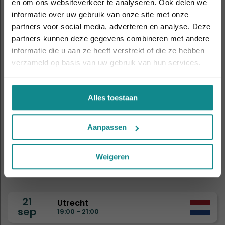
en om ons websiteverkeer te analyseren. Ook delen we
5
informatie over uw gebruik van onze site met onze
Laatste week! 10% korting t.e.m. 15 augustus,
Amsterdam
sep
11:00 - 14:00
partners voor social media, adverteren en analyse. Deze
daarna eindigt de zomeractie definitief.
partners kunnen deze gegevens combineren met andere
Sluiten
informatie die u aan ze heeft verstrekt of die ze hebben
8
verzameld op basis van uw gebruik van hun services.
Drongen
sep
19:00 - 21:00
Alles toestaan
9
Eindhoven
sep
19:00 - 21:00
Aanpassen
15
Nijmegen
Weigeren
sep
19:00 - 21:00
21
Utrecht
sep
19:00 - 21:00