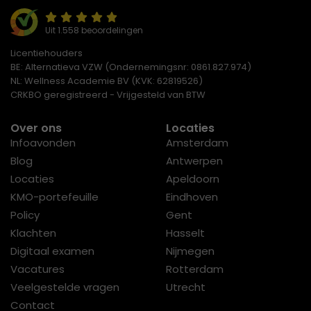
Uit 1.558 beoordelingen
Licentiehouders
BE: Alternatieva VZW (Ondernemingsnr: 0861.827.974)
NL: Wellness Academie BV (KVK: 62819526)
CRKBO geregistreerd - Vrijgesteld van BTW
Over ons
Locaties
Infoavonden
Amsterdam
Blog
Antwerpen
Locaties
Apeldoorn
KMO-portefeuille
Eindhoven
Policy
Gent
Klachten
Hasselt
Digitaal examen
Nijmegen
Vacatures
Rotterdam
Veelgestelde vragen
Utrecht
Contact