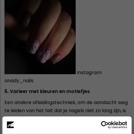
Instagram:
anady_nails
5. Varieer met kleuren en motiefjes
Een andere afleidingstechniek, om de aandacht weg
te leiden van het feit dat je nagels niet zo lang zijn, is
door verschillende kleuren en motiefjes te
combineren. Wie naar jouw nagels kijkt zal al zijn