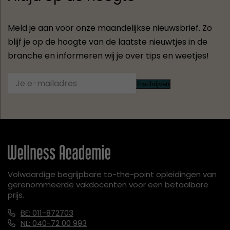
Meld je aan voor onze maandelijkse nieuwsbrief. Zo
blijf je op de hoogte van de laatste nieuwtjes in de
branche en informeren wij je over tips en weetjes!
Inschrijven
Volwaardige begrijpbare to-the-point opleidingen van
gerenommeerde vakdocenten voor een betaalbare
prijs.
BE: 011-872703
NL: 040-72 00 993