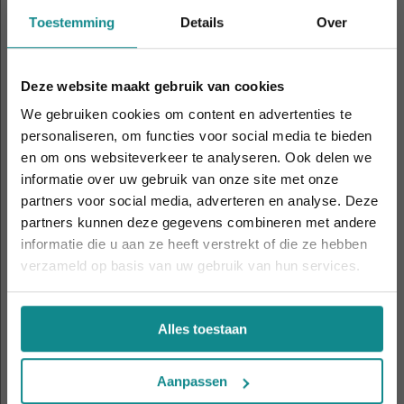
aandacht nodig hebben om de verschillende stijlen
Toestemming
Details
Over
in zich op te nemen. Combineer verschillende
motiefjes en nagellakkleuren of -tinten. Het is
belangrijk om naar een goede balans te zoeken
Deze website maakt gebruik van cookies
binnen jouw nagelstyling concept. Hieronder zie je
We gebruiken cookies om content en advertenties te
daarvan een geslaagd voorbeeld.
personaliseren, om functies voor social media te bieden
en om ons websiteverkeer te analyseren. Ook delen we
informatie over uw gebruik van onze site met onze
Laatste week! 10% korting t.e.m. 15 augustus,
partners voor social media, adverteren en analyse. Deze
daarna eindigt de zomeractie definitief.
partners kunnen deze gegevens combineren met andere
Sluiten
informatie die u aan ze heeft verstrekt of die ze hebben
verzameld op basis van uw gebruik van hun services.
Alles toestaan
Instagram:
Aanpassen
yannariannails