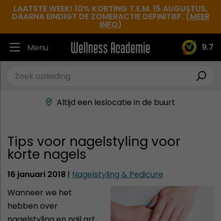
LAATSTE WEEK! 10% KORTING T.E.M. 15 AUGUSTUS,
DAARNA EINDIGT DE ZOMERACTIE DEFINITIEF. (
MEER
INFO
)
9.7
Menu
Ruim 30.000 tevreden studenten
Beste docenten in de branche
Altijd een leslocatie in de buurt
Hoge tevredenheidsscore
Tips voor nagelstyling voor
korte nagels
16 januari 2018
|
Nagelstyling & Pedicure
Wanneer we het
hebben over
nagelstyling en nail art,