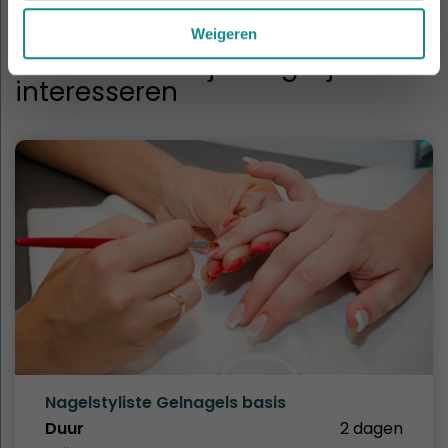
Weigeren
Cursussen die je mogelijk ook
interesseren
Nagelstyliste Gelnagels basis
Duur
2 dagen