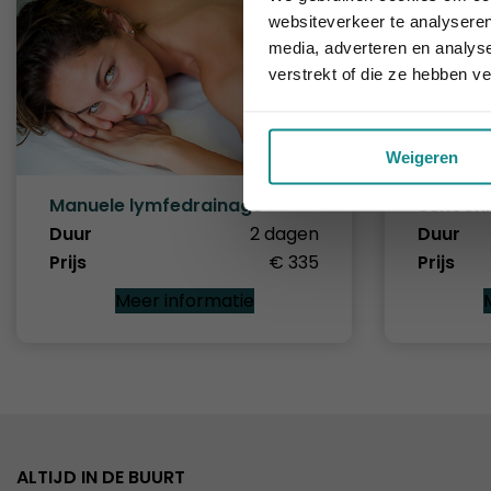
websiteverkeer te analyseren
media, adverteren en analys
verstrekt of die ze hebben v
Weigeren
Manuele lymfedrainage
Schoonh
Duur
2 dagen
Duur
Prijs
€ 335
Prijs
Meer informatie
ALTIJD IN DE BUURT