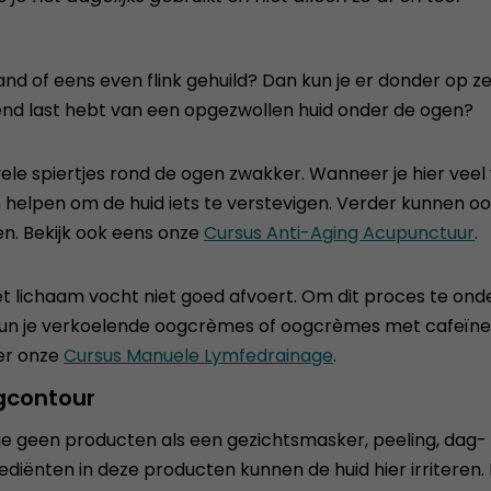
 of eens even flink gehuild? Dan kun je er donder op zeg
rend last hebt van een opgezwollen huid onder de ogen?
le spiertjes rond de ogen zwakker. Wanneer je hier veel
helpen om de huid iets te verstevigen. Verder kunnen o
en. Bekijk ook eens onze
Cursus Anti-Aging Acupunctuur
.
ichaam vocht niet goed afvoert. Om dit proces te onders
n kun je verkoelende oogcrèmes of oogcrèmes met cafeï
er onze
Cursus Manuele Lymfedrainage
.
ogcontour
dat je geen producten als een gezichtsmasker, peeling, d
ediënten in deze producten kunnen de huid hier irriteren.