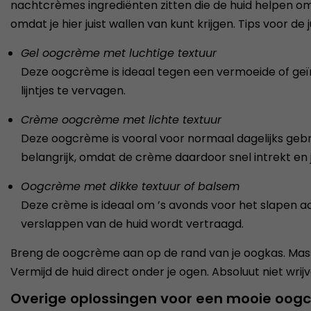
nachtcrèmes ingrediënten zitten die de huid helpen om 
omdat je hier juist wallen van kunt krijgen. Tips voor de
Gel oogcrème met luchtige textuur
Deze oogcrème is ideaal tegen een vermoeide of ge
lijntjes te vervagen.
Crème oogcrème met lichte textuur
Deze oogcrème is vooral voor normaal dagelijks gebru
belangrijk, omdat de crème daardoor snel intrekt e
Oogcrème met dikke textuur of balsem
Deze crème is ideaal om ’s avonds voor het slapen aa
verslappen van de huid wordt vertraagd.
Breng de oogcrème aan op de rand van je oogkas. Mass
Vermijd de huid direct onder je ogen. Absoluut niet wrij
Overige oplossingen voor een mooie oog