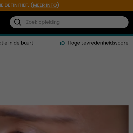
DEFINITIEF. (
MEER INFO
)
atie in de buurt
Hoge tevredenheidsscore