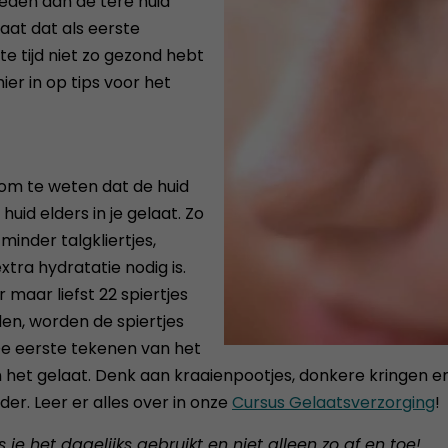
eden aan de tere huid
laat dat als eerste
te tijd niet zo gezond hebt
ier in op tips voor het
 om te weten dat de huid
id elders in je gelaat. Zo
minder talgkliertjes,
xtra hydratatie nodig is.
maar liefst 22 spiertjes
rden, worden de spiertjes
. De eerste tekenen van het
 het gelaat. Denk aan kraaienpootjes, donkere kringen en 
r. Leer er alles over in onze
Cursus Gelaatsverzorging
!
je het dagelijks gebruikt en niet alleen zo af en toe!