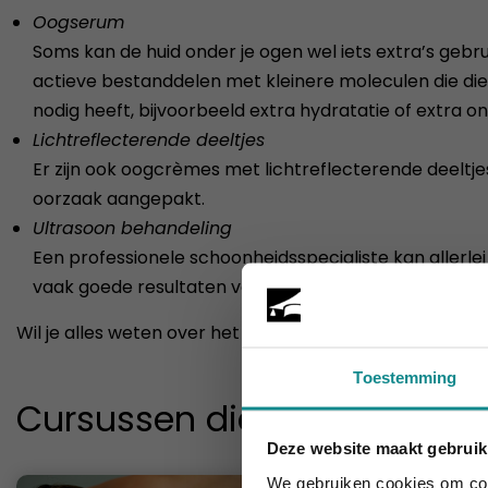
Oogserum
Soms kan de huid onder je ogen wel iets extra’s ge
actieve bestanddelen met kleinere moleculen die di
nodig heeft, bijvoorbeeld extra hydratatie of extra on
Lichtreflecterende deeltjes
Er zijn ook oogcrèmes met lichtreflecterende deeltjes 
oorzaak aangepakt.
Ultrasoon behandeling
Een professionele schoonheidsspecialiste kan aller
vaak goede resultaten voor het verbeteren van de h
Wil je alles weten over het geven van professionele 
Toestemming
Cursussen die je mogelijk o
Deze website maakt gebruik
Laatste week!
We gebruiken cookies om cont