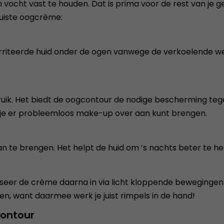
vocht vast te houden. Dat is prima voor de rest van je ge
 juiste oogcrème:
ïrriteerde huid onder de ogen vanwege de verkoelende w
ik. Het biedt de oogcontour de nodige bescherming tegen
n je er probleemloos make-up over aan kunt brengen.
n te brengen. Het helpt de huid om ’s nachts beter te h
eer de crème daarna in via licht kloppende bewegingen m
ven, want daarmee werk je juist rimpels in de hand!
contour