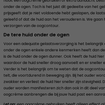
nooit een oogcrème gebruiken of extra aandacht best
onder de ogen. Toch is het juist dit gedeelte van het ge
prijsgeeft dat je niet voldoende hebt geslapen, de laats
geleefd of dat de huid aan het verouderen is. We gaan h
verzorgen van de oogcontour.
De tere huid onder de ogen
Voor een adequate gelaatsverzorging is het belangrijk
onder de ogen enkele andere kenmerken heeft dan de hu
is de huid onder de ogen dunner. Ook heeft de huid hier 
waardoor de huid sneller droog aanvoelt en er sneller e
Verder is het belangrijk om te weten dat de oogcontour 
telt, die voortdurend in beweging zijn. Bij het ouder wo
zwakker en verliest de huid hier sneller zijn stevigheid
ouder worden manifesteren zich dan ook in dit deel van
oogcrème aanbrengen die bij jouw huid past een aanrade
Let op:
een oogcrème gebruiken heeft alleen effect als 