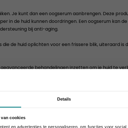
bruiken. Je kunt dan een oogserum aanbrengen. Deze pro
eper in de huid kunnen doordringen. Een oogserum kan d
dersteuning bij anti-aging.
die de huid oplichten voor een frissere blik, uiteraard is 
lei geavanceerde behandelingen inzetten om je huid te v
uid van de oogcontour.
beauty behandelingen? Maak dan hier kennis met onze
Ople
Details
ok interesseren
 van cookies
 10% korting t.e.m. 15 augustus, daarna eindigt de zomeract
ent en advertenties te personaliseren, om functies voor social