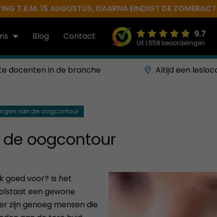
NG T.E.M. 15 AUGUSTUS, DAARNA EINDIGT DE ZOMERACTIE 
9.7
ns
Blog
Contact
Uit 1.558 beoordelingen
te docenten in de branche
Altijd een lesloc
zorgen van de oogcontour
n de oogcontour
jk goed voor? Is het
Volstaat een gewone
er zijn genoeg mensen die