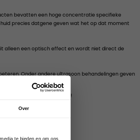
ducten bevatten een hoge concentratie specifieke
e huid precies datgene geven wat het op dat moment
dit alleen een optisch effect en wordt niet direct de
erbeteren. Onder andere ultrasoon behandelingen geven
iding Schoonheidsspecialiste
!
Over
ie definitief.
 media te bieden en om ons