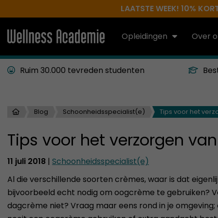
LAATSTE WEEK! 10% KORTI
Opleidingen
Over o
Ruim 30.000 tevreden studenten
Bes
Blog
Schoonheidsspecialist(e)
Tips voor het ver
Tips voor het verzorgen va
11 juli 2018
|
Schoonheidsspecialist(e)
Al die verschillende soorten crèmes, waar is dat eigenli
bijvoorbeeld echt nodig om oogcrème te gebruiken? 
dagcrème niet? Vraag maar eens rond in je omgeving; 