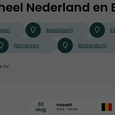
heel Nederland en 
rpen
Apeldoorn
E
Nijmegen
Rotterdam
et OV
30
Hasselt
aug
11:00 - 14:00