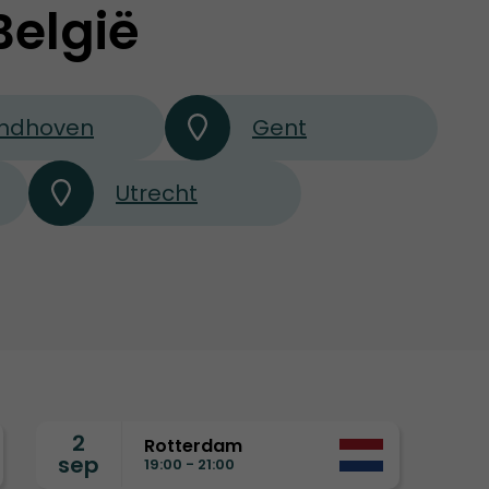
België
indhoven
Gent
Utrecht
2
Rotterdam
sep
19:00 - 21:00