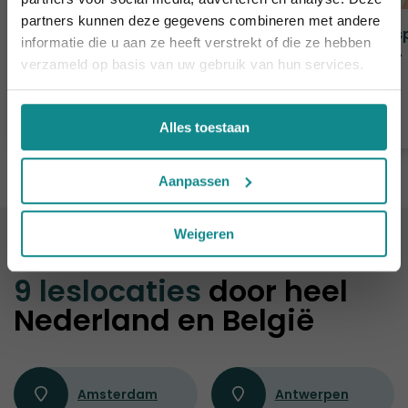
daarna eindigt de zomeractie definitief.
partners kunnen deze gegevens combineren met andere
Sluiten
Manuele lymfedrainage
Onts
informatie die u aan ze heeft verstrekt of die ze hebben
Duur
2 dagen
Duur
verzameld op basis van uw gebruik van hun services.
Prijs
€ 335
Prijs
Meer informatie
Alles toestaan
Aanpassen
Weigeren
ALTIJD IN DE BUURT
9 leslocaties
door heel
Nederland en België
Amsterdam
Antwerpen