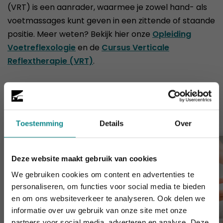
(VRT) is een aanrader, waarmee je zowel hand- als
voetmassages kunt geven in een zittende of staande
positie. Meer weten? Bekijk hier onze
Opleiding
Voetreflexologie
en de
Cursus Verticale
Reflextherapie (VRT)
.
Cursussen die je mogelijk ook
interesseren
Toestemming
Details
Over
Deze website maakt gebruik van cookies
We gebruiken cookies om content en advertenties te
personaliseren, om functies voor social media te bieden
en om ons websiteverkeer te analyseren. Ook delen we
informatie over uw gebruik van onze site met onze
Laatste week! 10% korting t.e.m. 15 augustus,
partners voor social media, adverteren en analyse. Deze