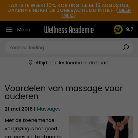
LAATSTE WEEK! 10% KORTING T.E.M. 15 AUGUSTUS,
DAARNA EINDIGT DE ZOMERACTIE DEFINITIEF. (
MEER
INFO
)
9.7
Menu
Ruim 30.000 tevreden studenten
Beste docenten in de branche
Altijd een leslocatie in de buurt
Hoge tevredenheidsscore
Voordelen van massage voor
ouderen
21 mei 2018
|
Massages
Met de toenemende
vergrijzing is het goed
om eens stil te staan bij