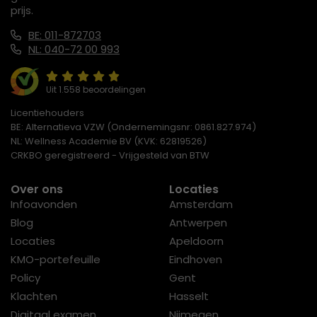
prijs.
BE: 011-872703
NL: 040-72 00 993
Uit 1.558 beoordelingen
Licentiehouders
BE: Alternatieva VZW (Ondernemingsnr: 0861.827.974)
NL: Wellness Academie BV (KVK: 62819526)
CRKBO geregistreerd - Vrijgesteld van BTW
Over ons
Locaties
Infoavonden
Amsterdam
Blog
Antwerpen
Locaties
Apeldoorn
KMO-portefeuille
Eindhoven
Policy
Gent
Klachten
Hasselt
Digitaal examen
Nijmegen