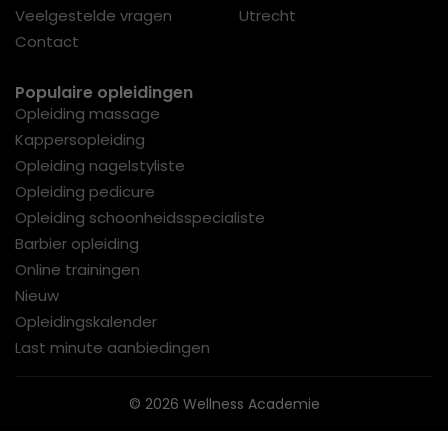
Veelgestelde vragen
Utrecht
Contact
Populaire opleidingen
Opleiding massage
Kappersopleiding
Opleiding nagelstyliste
Opleiding pedicure
Opleiding schoonheidsspecialiste
Barbier opleiding
Online trainingen
Nieuw
Opleidingskalender
Last minute aanbiedingen
© 2026 Wellness Academie
Algemene Voorwaarden
Privacy
NRTO Gedragscode