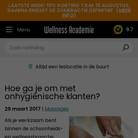
LAATSTE WEEK! 10% KORTING T.E.M. 15 AUGUSTUS,
DAARNA EINDIGT DE ZOMERACTIE DEFINITIEF. (
MEER
INFO
)
9.7
Menu
Ruim 30.000 tevreden studenten
Beste docenten in de branche
Altijd een leslocatie in de buurt
Hoge tevredenheidsscore
Hoe ga je om met
onhygiënische klanten?
29 maart 2017
|
Massages
Als je werkzaam bent
binnen de schoonheids-
en wellnessbranche,