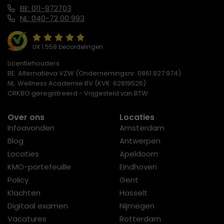
BE: 011-872703
NL: 040-72 00 993
Uit 1.558 beoordelingen
Licentiehouders
BE: Alternatieva VZW (Ondernemingsnr: 0861.827.974)
NL: Wellness Academie BV (KVK: 62819526)
CRKBO geregistreerd - Vrijgesteld van BTW
Over ons
Locaties
Infoavonden
Amsterdam
Blog
Antwerpen
Locaties
Apeldoorn
KMO-portefeuille
Eindhoven
Policy
Gent
Klachten
Hasselt
Digitaal examen
Nijmegen
Vacatures
Rotterdam