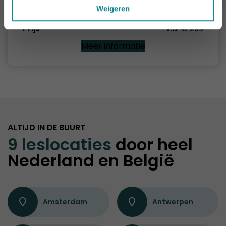
Anatomie, pathologie & fysiologie
Weigeren
Duur
2 dagen
Prijs
v.a. € 299
Meer informatie
ALTIJD IN DE BUURT
9 leslocaties
door heel
Nederland en België
Amsterdam
Antwerpen