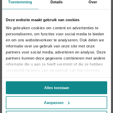
Toestemming
Details
Over
bewustzijn van mensen over het belang van een
goede hygiëne.
Deze website maakt gebruik van cookies
Cursussen die je mogelijk ook
We gebruiken cookies om content en advertenties te
interesseren
personaliseren, om functies voor social media te bieden
en om ons websiteverkeer te analyseren. Ook delen we
informatie over uw gebruik van onze site met onze
Laatste week! 10% korting t.e.m. 15 augustus,
partners voor social media, adverteren en analyse. Deze
daarna eindigt de zomeractie definitief.
partners kunnen deze gegevens combineren met andere
Sluiten
informatie die u aan ze heeft verstrekt of die ze hebben
verzameld op basis van uw gebruik van hun services.
Alles toestaan
Aanpassen