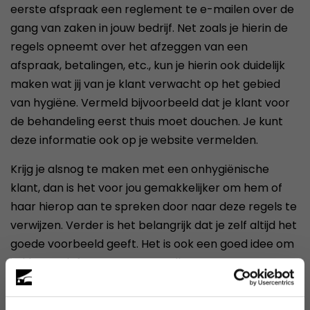
eerste afspraak een reglement te e-mailen over de
gang van zaken in jouw bedrijf. Net zoals je hierin de
regels opneemt over het afzeggen van een
afspraak, betalingen, etc., kun je hierin ook duidelijk
maken wat jij van je klant verwacht op het gebied
van hygiëne. Vermeld bijvoorbeeld dat je klant voor
de behandeling eerst thuis moet douchen. Je kunt
deze informatie ook op je website vermelden.
Krijg je alsnog te maken met een onhygiënische
klant, dan is het voor jou gemakkelijker om hem of
haar hierop aan te spreken door naar deze regels te
verwijzen. Verder is het belangrijk dat je zelf altijd het
goede voorbeeld geeft. Het is ook een goed idee om
je klant te informeren over welke
hygiënemaatregelen jij neemt tijdens het uitvoeren
van je werkzaamheden. Hiermee vergroot je het