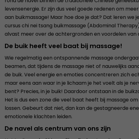
rond de navel binnen de traditionele Chinese geneesk
levensenergie. Er zijn dus veel goede redenen om mee
aan buikmassage! Maar hoe doe je dat? Dat leren we je
cursus chi nei tsang buikmassage (Abdominal Therapy).
alvast meer over de achtergronden en voordelen van 
De buik heeft veel baat bij massage!
Wie regelmatig een ontspannende massage ondergaat 
beamen, dat tijdens de massage niet of nauwelijks aa
de buik. Veel energie en emoties concentreren zich ech
maar eens aan waar in je lichaam je het voelt als je ner
bent? Precies, in je buik! Daardoor ontstaan in de buik
Het is dus een zone die veel baat heeft bij massage o
lossen. Gebeurt dat niet, dan kan de gestagneerde ener
emotionele klachten leiden.
De navel als centrum van ons zijn