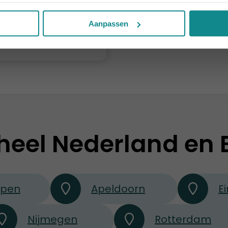
€ 335
Aanpassen
Meer informatie
heel Nederland en 
rpen
Apeldoorn
E
Nijmegen
Rotterdam