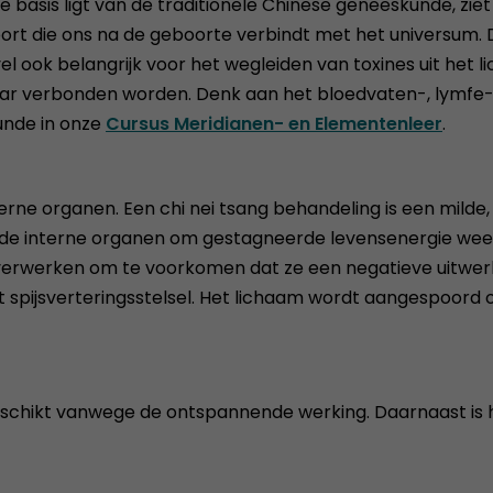
 basis ligt van de traditionele Chinese geneeskunde, ziet 
oort die ons na de geboorte verbindt met het universum. 
l ook belangrijk voor het wegleiden van toxines uit het 
kaar verbonden worden. Denk aan het bloedvaten-, lymfe-
unde in onze
Cursus Meridianen- en Elementenleer
.
nterne organen. Een chi nei tsang behandeling is een milde
interne organen om gestagneerde levensenergie weer vrij
erwerken om te voorkomen dat ze een negatieve uitwerk
 spijsverteringsstelsel. Het lichaam wordt aangespoord 
 geschikt vanwege de ontspannende werking. Daarnaast 