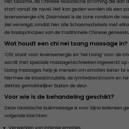
Het taoïsme, de Chinese filosofische stroming die aan de
start vanuit de navel. Het kan gezien worden als een p
levensenergie chi. Daarnaast is de zone rondom de nave
ziel verenigd, omdat hier alle lichaamsstelsels met el
de basisprincipes van de traditionele Chinese geneesk
Wat houdt een chi nei tsang massage in?
‘Chi’ staat voor levensenergie en ‘nei tsang’ voor de i
wordt met speciale massagetechnieken ingewerkt op de 
tsang massages help je mensen om emoties beter te v
hiermee de bloedcirculatie, de lymfedoorstroom en het
ziektes gemakkelijker buiten de deur.
Voor wie is de behandeling geschikt?
Deze taoïstische buikmassage is voor bijna iedereen
volgende klachten:
Verwerken van intense emoties