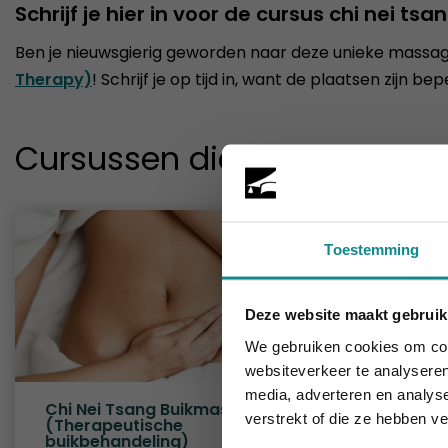
Schrijf je hier in voor de cursus chi nei tsa
Ben je nieuwsgierig geworden naar deze unieke massag
Therapy)
! Schrijf je op tijd in, want de plaatsen zijn bep
Cursussen die je mogelijk o
Toestemming
Deze website maakt gebruik
De hittegolf 
We gebruiken cookies om cont
websiteverkeer te analyseren
media, adverteren en analys
Chi Nei Tsang Buikmassage
Meridia
verstrekt of die ze hebben v
(Therapeutische
Duur
buikbehandeling)