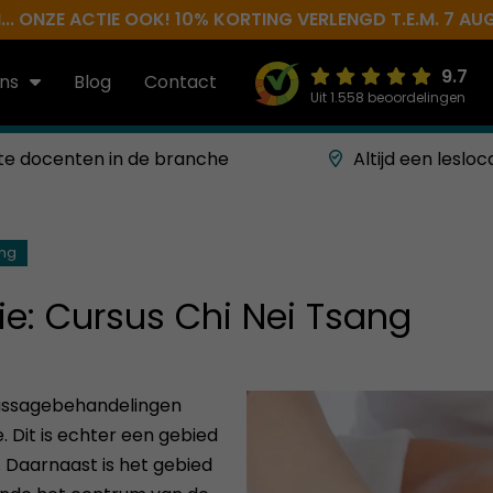
.. ONZE ACTIE OOK! 10% KORTING VERLENGD T.E.M. 7 AU
9.7
ns
Blog
Contact
Uit 1.558 beoordelingen
te docenten in de branche
Altijd een lesloc
ang
e: Cursus Chi Nei Tsang
 massagebehandelingen
. Dit is echter een gebied
. Daarnaast is het gebied