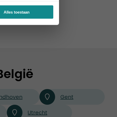
Alles toestaan
België
indhoven
Gent
Utrecht