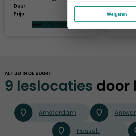
Prijs
Duur
2 dagen
Prijs
€ 345
Weigeren
Meer informatie
ALTIJD IN DE BUURT
9 leslocaties
door 
Amsterdam
Antwe
Hasselt