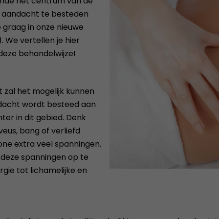
unde het centrum van de
r aandacht te besteden
 graag in onze nieuwe
 We vertellen je hier
deze behandelwijze!
zal het mogelijk kunnen
ndacht wordt besteed aan
ter in dit gebied. Denk
veus, bang of verliefd
zone extra veel spanningen.
m deze spanningen op te
gie tot lichamelijke en