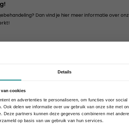
ng!
ebehandeling? Dan vind je hier meer informatie over on
erkt!
ok interesseren
Details
 van cookies
houdt aan... onze actie ook! 10% korting verlengd t.e.m. 7 
ent en advertenties te personaliseren, om functies voor social
Sluiten
. Ook delen we informatie over uw gebruik van onze site met on
e. Deze partners kunnen deze gegevens combineren met andere i
nen- en elementenleer
erzameld op basis van uw gebruik van hun services.
2 dagen