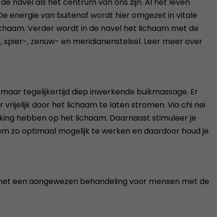
de navel als het centrum van ons zijn. Al het leven
De energie van buitenaf wordt hier omgezet in vitale
lichaam. Verder wordt in de navel het lichaam met de
, spier-, zenuw- en meridianenstelsel. Leer meer over
, maar tegelijkertijd diep inwerkende buikmassage. Er
elijk door het lichaam te laten stromen. Via chi nei
ing hebben op het lichaam. Daarnaast stimuleer je
om zo optimaal mogelijk te werken en daardoor houd je
is het een aangewezen behandeling voor mensen met de