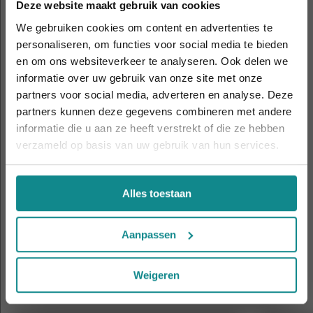
Deze website maakt gebruik van cookies
voeten en armen.
We gebruiken cookies om content en advertenties te
Tip 5: Werk met massagestenen
personaliseren, om functies voor social media te bieden
Om je duimen te sparen, kun je ook warme
en om ons websiteverkeer te analyseren. Ook delen we
massagestenen gebruiken in je massages ter
informatie over uw gebruik van onze site met onze
Laatste week! 10% korting t.e.m. 15 augustus,
afwisseling. Een nadeel hiervan is dat je met stenen
partners voor social media, adverteren en analyse. Deze
daarna eindigt de zomeractie definitief.
partners kunnen deze gegevens combineren met andere
niet kunt voelen wat er gebeurt. De meeste klanten
Sluiten
informatie die u aan ze heeft verstrekt of die ze hebben
ervaren de warme stenen echter als een ware
verzameld op basis van uw gebruik van hun services.
weldaad en het helpt om nog dieper te ontspannen.
Wil je leren om op effectieve wijze warme stenen in
je massages te gebruiken, schrijf je dan in voor deze
Alles toestaan
Cursus Hot Stone Massage
.
Aanpassen
Cursussen die je mogelijk ook
interesseren
Weigeren