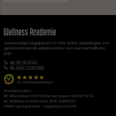
Volwaardige begrijpbare to-the-point opleidingen van
gerenommeerde vakdocenten voor een betaalbare
prijs.
BE: 011-872703
NL: 040-72 00 993
Uit 1.558 beoordelingen
Licentiehouders
BE: Alternatieva VZW (Ondernemingsnr: 0861.827.974)
NL: Wellness Academie BV (KVK: 62819526)
CRKBO geregistreerd - Vrijgesteld van BTW