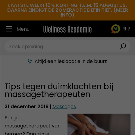
LAATSTE WEEK! 10% KORTING T.E.M. 15 AUGUSTUS,
DAARNA EINDIGT DE ZOMERACTIE DEFINITIEF. (
MEER
INFO
)
9.7
Menu
Ruim 30.000 tevreden studenten
Beste docenten in de branche
Altijd een leslocatie in de buurt
Hoge tevredenheidsscore
Tips tegen duimklachten bij
massagetherapeuten
31 december 2018
|
Massages
Ben je
massagetherapeut van
beroep? Dan zijn je