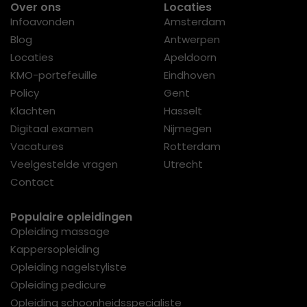
Over ons
Locaties
Infoavonden
Amsterdam
Blog
Antwerpen
Locaties
Apeldoorn
KMO-portefeuille
Eindhoven
Policy
Gent
Klachten
Hasselt
Digitaal examen
Nijmegen
Vacatures
Rotterdam
Veelgestelde vragen
Utrecht
Contact
Populaire opleidingen
Opleiding massage
Kappersopleiding
Opleiding nagelstyliste
Opleiding pedicure
Opleiding schoonheidsspecialiste