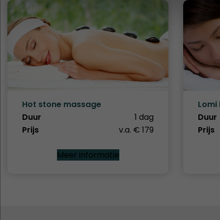
Hot stone massage
Lomi
Duur
1 dag
Duur
Prijs
v.a. € 179
Prijs
Meer informatie