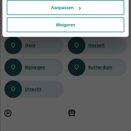
Amsterdam
Antwerpen
Aanpassen
Apeldoorn
Eindhoven
Weigeren
Gent
Hasselt
Nijmegen
Rotterdam
Utrecht