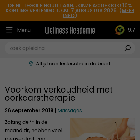
DE HITTEGOLF HOUDT AAN... ONZE ACTIE OOK! 10%
KORTING VERLENGD T.E.M. 7 AUGUSTUS 2026. (
MEER
INFO
)
9.7
Menu
Ruim 30.000 tevreden studenten
Beste docenten in de branche
Altijd een leslocatie in de buurt
Hoge tevredenheidsscore
Voorkom verkoudheid met
oorkaarstherapie
26 september 2018
|
Massages
Zolang de ‘r’ in de
maand zit, hebben veel
mensen last van