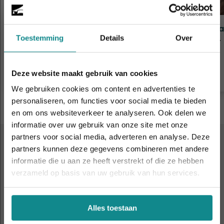
Chakratherapie (basis)
Moxa
Toestemming
Details
Over
Duur
7 dagen
Duur
Prijs
€ 345
Prijs
Meer informatie
Deze website maakt gebruik van cookies
We gebruiken cookies om content en advertenties te
personaliseren, om functies voor social media te bieden
en om ons websiteverkeer te analyseren. Ook delen we
informatie over uw gebruik van onze site met onze
De hittegolf houdt aan... onze actie ook! 10%
partners voor social media, adverteren en analyse. Deze
korting verlengd t.e.m. 7 augustus 2026.
partners kunnen deze gegevens combineren met andere
ALTIJD IN DE BUURT
Sluiten
informatie die u aan ze heeft verstrekt of die ze hebben
9 leslocaties
door heel
verzameld op basis van uw gebruik van hun services.
Nederland en België
Alles toestaan