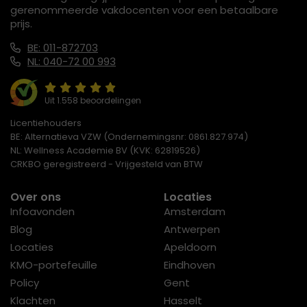
gerenommeerde vakdocenten voor een betaalbare
prijs.
BE: 011-872703
NL: 040-72 00 993
Uit 1.558 beoordelingen
Licentiehouders
BE: Alternatieva VZW (Ondernemingsnr: 0861.827.974)
NL: Wellness Academie BV (KVK: 62819526)
CRKBO geregistreerd - Vrijgesteld van BTW
Over ons
Locaties
Infoavonden
Amsterdam
Blog
Antwerpen
Locaties
Apeldoorn
KMO-portefeuille
Eindhoven
Policy
Gent
Klachten
Hasselt