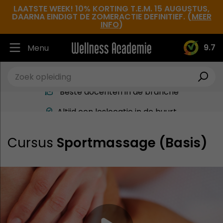
LAATSTE WEEK! 10% KORTING T.E.M. 15 AUGUSTUS,
DAARNA EINDIGT DE ZOMERACTIE DEFINITIEF. (
MEER
INFO
)
9.7
Menu
Ruim 30.000 tevreden studenten
Beste docenten in de branche
Altijd een leslocatie in de buurt
Hoge tevredenheidsscore
Cursus
Sportmassage (Basis)