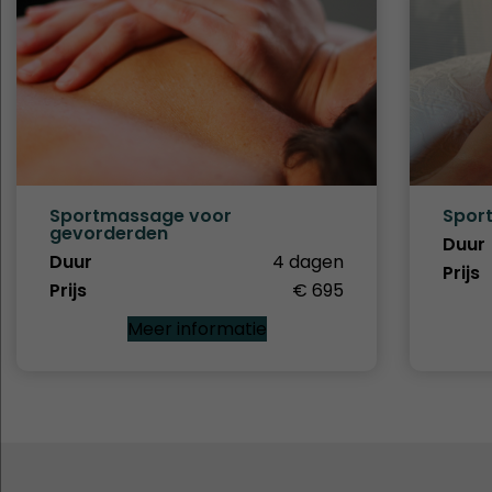
Sportmassage voor
Spor
gevorderden
Duur
Duur
4 dagen
Prijs
Prijs
€ 695
Meer informatie