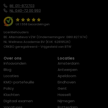
BE: 011-872703
NL: 040-72 00 993
Uit 1.558 beoordelingen
Licentiehouders
BE: Alternatieva VZW (Ondernemingsnr: 0861.827.974)
NL: Wellness Academie BV (KVK: 62819526)
CRKBO geregistreerd - Vrijgesteld van BTW
Over ons
Locaties
Infoavonden
Amsterdam
Blog
Antwerpen
Locaties
Apeldoorn
KMO-portefeuille
Eindhoven
Policy
Gent
Klachten
Hasselt
Digitaal examen
Nijmegen
Vacatures
Rotterdam