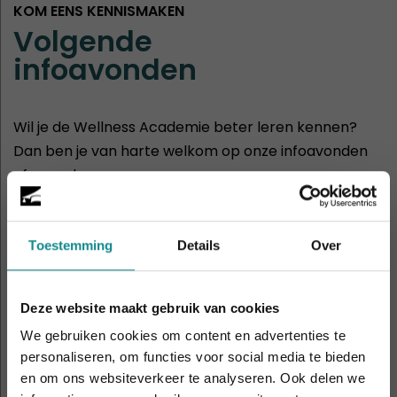
KOM EENS KENNISMAKEN
Volgende
infoavonden
Wil je de Wellness Academie beter leren kennen?
Dan ben je van harte welkom op onze infoavonden
of opendagen.
30
Hasselt
aug
11:00 - 14:00
Toestemming
Details
Over
2
Rotterdam
Deze website maakt gebruik van cookies
sep
19:00 - 21:00
We gebruiken cookies om content en advertenties te
personaliseren, om functies voor social media te bieden
5
en om ons websiteverkeer te analyseren. Ook delen we
Amsterdam