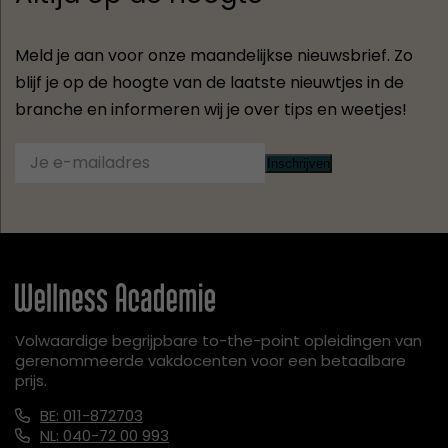
Meld je aan voor onze maandelijkse nieuwsbrief. Zo
blijf je op de hoogte van de laatste nieuwtjes in de
branche en informeren wij je over tips en weetjes!
Inschrijven
Volwaardige begrijpbare to-the-point opleidingen van
gerenommeerde vakdocenten voor een betaalbare
prijs.
BE: 011-872703
NL: 040-72 00 993