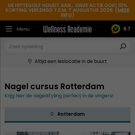
DE HITTEGOLF HOUDT AAN... ONZE ACTIE OOK! 10%
KORTING VERLENGD T.E.M. 7 AUGUSTUS 2026. (
MEER
INFO
)
9.7
Menu
Ruim 30.000 tevreden studenten
Beste docenten in de branche
Altijd een leslocatie in de buurt
Hoge tevredenheidsscore
Nagel cursus Rotterdam
Krijg hier de nagelstyling perfect in de vingers!
 Rotterdam