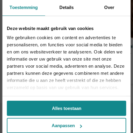
Toestemming
Details
Over
Deze website maakt gebruik van cookies
We gebruiken cookies om content en advertenties te
personaliseren, om functies voor social media te bieden
Gellak (Soak Off Gel) - Biab
Nagel
en om ons websiteverkeer te analyseren. Ook delen we
Duur
2 dagen
Duur
informatie over uw gebruik van onze site met onze
De hittegolf houdt aan... onze actie ook! 10%
Prijs
€ 315
Prijs
partners voor social media, adverteren en analyse. Deze
korting verlengd t.e.m. 7 augustus 2026.
Meer informatie
partners kunnen deze gegevens combineren met andere
Sluiten
informatie die u aan ze heeft verstrekt of die ze hebben
verzameld op basis van uw gebruik van hun services.
Alles toestaan
KOM EENS KENNISMAKEN
Aanpassen
Volgende