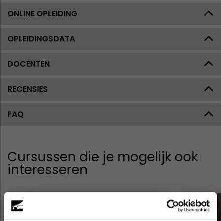
ONLINE OPLEIDING
OPLEIDINGSDATA
DOCENTEN
RECENSIES
FAQ
Cursussen die je mogelijk ook
interesseren