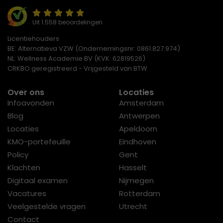
Uit 1.558 beoordelingen
Licentiehouders
BE: Alternatieva VZW (Ondernemingsnr: 0861.827.974)
NL: Wellness Academie BV (KVK: 62819526)
CRKBO geregistreerd - Vrijgesteld van BTW
Over ons
Locaties
Infoavonden
Amsterdam
Blog
Antwerpen
Locaties
Apeldoorn
KMO-portefeuille
Eindhoven
Policy
Gent
Klachten
Hasselt
Digitaal examen
Nijmegen
Vacatures
Rotterdam
Veelgestelde vragen
Utrecht
Contact