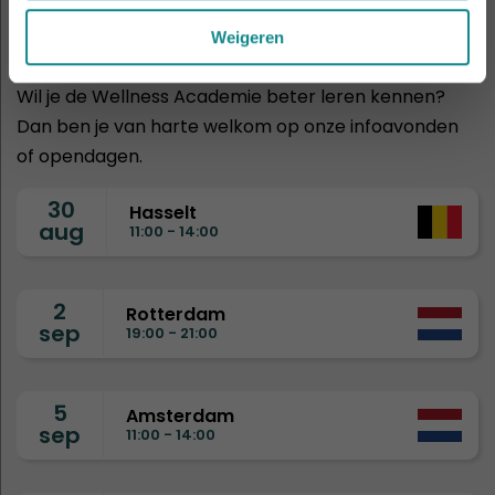
infoavonden
Weigeren
Wil je de Wellness Academie beter leren kennen?
Dan ben je van harte welkom op onze infoavonden
of opendagen.
30
Hasselt
aug
11:00 - 14:00
2
Rotterdam
sep
19:00 - 21:00
5
Amsterdam
sep
11:00 - 14:00