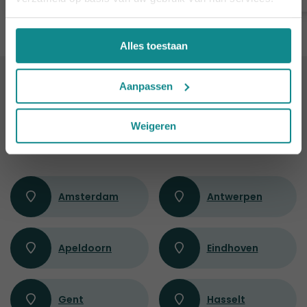
Alles toestaan
Aanpassen
ALTIJD IN DE BUURT
9 leslocaties
door heel
Weigeren
Nederland en België
Amsterdam
Antwerpen
Apeldoorn
Eindhoven
Gent
Hasselt