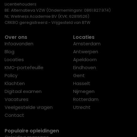
Licentiehouders
BE: Alternatieva VZW (Ondernemingsnr: 0861.827.974)
NL: Wellness Academie BV (KVK: 62819526)
CRKBO geregistreerd - Vrijgesteld van BTW
Over ons
Locaties
Infoavonden
Amsterdam
Blog
Antwerpen
Locaties
Apeldoorn
KMO-portefeuille
Eindhoven
Policy
Gent
Klachten
Hasselt
Digitaal examen
Nijmegen
Vacatures
Rotterdam
Veelgestelde vragen
Utrecht
Contact
Populaire opleidingen