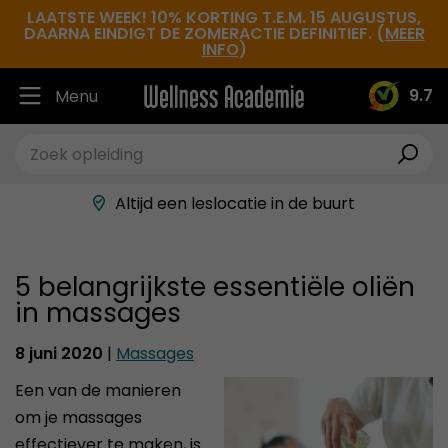
LAATSTE WEEK! 10% KORTING T.E.M. 15 AUGUSTUS,
DAARNA EINDIGT DE ZOMERACTIE DEFINITIEF. (
MEER
INFO
)
9.7
Menu
Ruim 30.000 tevreden studenten
Beste docenten in de branche
Altijd een leslocatie in de buurt
Hoge tevredenheidsscore
5 belangrijkste essentiële oliën
in massages
8 juni 2020
|
Massages
Een van de manieren
om je massages
effectiever te maken, is