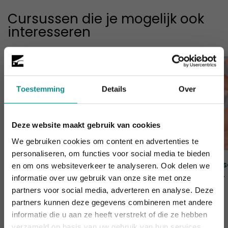
Cursussen die je mogelijk ook
interesseren
Toestemming
Details
Over
Deze website maakt gebruik van cookies
We gebruiken cookies om content en advertenties te
personaliseren, om functies voor social media te bieden
Aromatherapie
Mass
en om ons websiteverkeer te analyseren. Ook delen we
Duur
2 dagen
Duur
informatie over uw gebruik van onze site met onze
Laatste week! 10% korting t.e.m. 15 augustus,
Prijs
€ 319
Prijs
partners voor social media, adverteren en analyse. Deze
daarna eindigt de zomeractie definitief.
partners kunnen deze gegevens combineren met andere
Sluiten
informatie die u aan ze heeft verstrekt of die ze hebben
Meer informatie
verzameld op basis van uw gebruik van hun services.