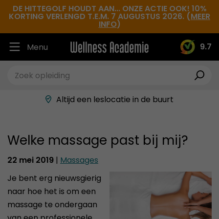
DE HITTEGOLF HOUDT AAN... ONZE ACTIE OOK! 10%
KORTING VERLENGD T.E.M. 7 AUGUSTUS 2026. (
MEER
INFO
)
9.7
Menu
Ruim 30.000 tevreden studenten
Beste docenten in de branche
Altijd een leslocatie in de buurt
Hoge tevredenheidsscore
Welke massage past bij mij?
22 mei 2019
|
Massages
Je bent erg nieuwsgierig
naar hoe het is om een
massage te ondergaan
van een professionele