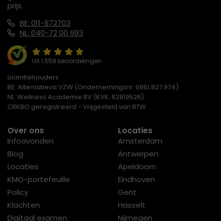
prijs.
BE: 011-872703
NL: 040-72 00 993
Uit 1.558 beoordelingen
Licentiehouders
BE: Alternatieva VZW (Ondernemingsnr: 0861.827.974)
NL: Wellness Academie BV (KVK: 62819526)
CRKBO geregistreerd - Vrijgesteld van BTW
Over ons
Locaties
Infoavonden
Amsterdam
Blog
Antwerpen
Locaties
Apeldoorn
KMO-portefeuille
Eindhoven
Policy
Gent
Klachten
Hasselt
Digitaal examen
Nijmegen