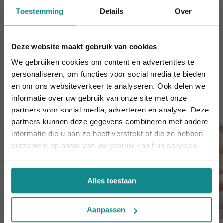
de wellness branche. Er is nog veel meer om te
Toestemming
Details
Over
ontdekken en te ervaren! Wil je daar graag meer van
weten? Bekijk dan hier ons complete aanbod aan
Deze website maakt gebruik van cookies
Massage Opleidingen
!
We gebruiken cookies om content en advertenties te
personaliseren, om functies voor social media te bieden
Cursussen die je mogelijk ook
en om ons websiteverkeer te analyseren. Ook delen we
interesseren
informatie over uw gebruik van onze site met onze
De hittegolf houdt aan... onze actie ook! 10%
partners voor social media, adverteren en analyse. Deze
korting verlengd t.e.m. 7 augustus 2026.
partners kunnen deze gegevens combineren met andere
Sluiten
informatie die u aan ze heeft verstrekt of die ze hebben
verzameld op basis van uw gebruik van hun services.
Alles toestaan
Aanpassen