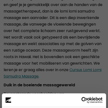
en geef je je gemakkelijk over aan de handen van de
massagetherapeut, dan is de lomi lomi samudra
massage een aanrader. Dit is een diep inwerkende
massage, die vanwege de vloeiende bewegingen
over het complete lichaam zeer rustgevend werkt.
Het wordt vaak ook getypeerd als een bevrijdende
massage en wekt associaties op met de golven van
een rustige oceaan. Deze massagevorm heeft zijn
roots in Hawaii. Het is bovendien ook een geschikte
massage voor het mobiliseren van gewrichten. We
leren je er graag alles over in onze
Cursus Lomi Lomi
Samudra Massage
.
Duik in de boeiende massagewereld
Bovenstaande voorbeelden van
massagebehandelingen zijn slechts een kleine greep
uit de talloze behandelwijzen die er bestaan binnen