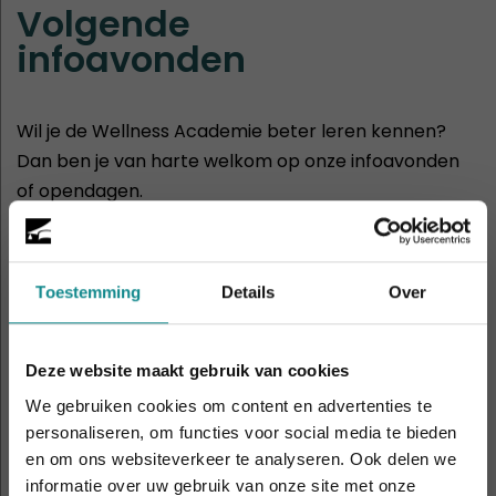
Volgende
infoavonden
Wil je de Wellness Academie beter leren kennen?
Dan ben je van harte welkom op onze infoavonden
of opendagen.
30
Hasselt
aug
11:00 - 14:00
Toestemming
Details
Over
2
Rotterdam
sep
19:00 - 21:00
Deze website maakt gebruik van cookies
We gebruiken cookies om content en advertenties te
personaliseren, om functies voor social media te bieden
5
Amsterdam
en om ons websiteverkeer te analyseren. Ook delen we
sep
11:00 - 14:00
informatie over uw gebruik van onze site met onze
De hittegolf houdt aan... onze actie ook! 10%