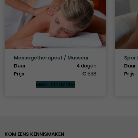
Massagetherapeut / Masseur
Spor
Duur
4 dagen
Duur
Prijs
€ 638
Prijs
Meer informatie
KOM EENS KENNISMAKEN