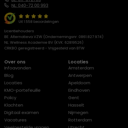
NL: 040-72 00 993
Uit 1.558 beoordelingen
Licentiehouders
BE: Alternatieva VZW (Ondernemingsnr: 0861.827.974)
NL: Wellness Academie BV (KVK: 62819526)
CRKBO geregistreerd - Vrijgesteld van BTW
Over ons
Locaties
Infoavonden
Amsterdam
Blog
Antwerpen
Locaties
Apeldoorn
KMO-portefeuille
Eindhoven
Policy
Gent
Klachten
Hasselt
Digitaal examen
Nijmegen
Vacatures
Rotterdam
Veelgestelde vragen
Utrecht