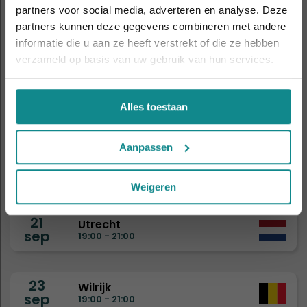
partners voor social media, adverteren en analyse. Deze
korting verlengd t.e.m. 7 augustus 2026.
partners kunnen deze gegevens combineren met andere
8
Sluiten
Drongen
informatie die u aan ze heeft verstrekt of die ze hebben
sep
19:00 - 21:00
verzameld op basis van uw gebruik van hun services.
9
Eindhoven
sep
Alles toestaan
19:00 - 21:00
Aanpassen
15
Nijmegen
sep
19:00 - 21:00
Weigeren
21
Utrecht
sep
19:00 - 21:00
23
Wilrijk
sep
19:00 - 21:00