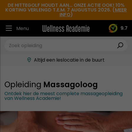
DE HITTEGOLF HOUDT AAN... ONZE ACTIE OOK! 10%
KORTING VERLENGD T.E.M. 7 AUGUSTUS 2026. (
MEER
INFO
)
9.7
Menu
Ruim 30.000 tevreden studenten
Beste docenten in de branche
Altijd een leslocatie in de buurt
Hoge tevredenheidsscore
Opleiding
Massagoloog
Ontdek hier de meest complete massageopleiding
van Wellness Academie!